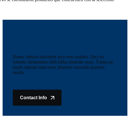
Have Questions?
Feel Free to Contact Us!
Donec ultrices tincidunt arcu non sodales. Orci eu
lobortis elementum nibh tellus molestie nunc. Fames ac
turpis egestas maecenas pharetra convallis posuere
morbi.
Contact Info