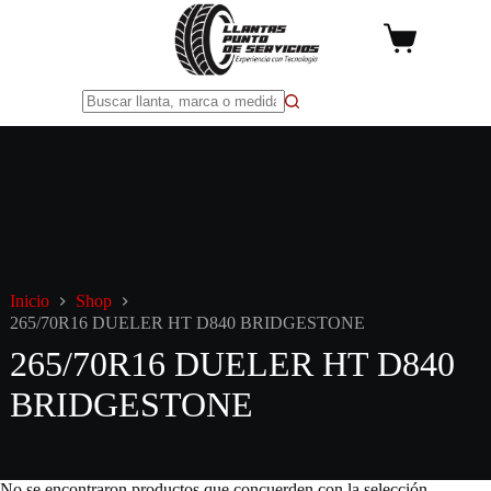
Saltar
al
Carro
contenido
de
compra
Sin
resultados
Inicio
Shop
265/70R16 DUELER HT D840 BRIDGESTONE
265/70R16 DUELER HT D840
BRIDGESTONE
No se encontraron productos que concuerden con la selección.