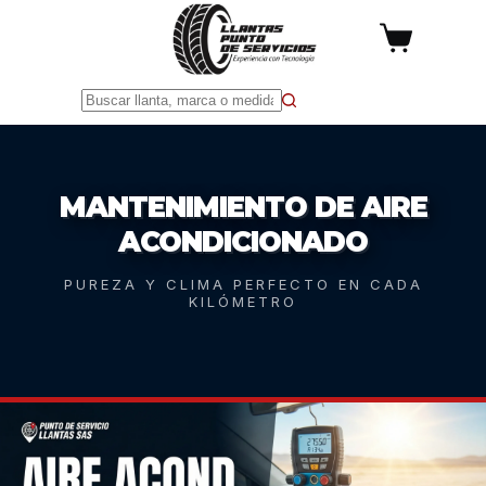
Saltar
al
Carro
contenido
de
compra
Sin
resultados
MANTENIMIENTO DE AIRE
ACONDICIONADO
PUREZA Y CLIMA PERFECTO EN CADA
KILÓMETRO