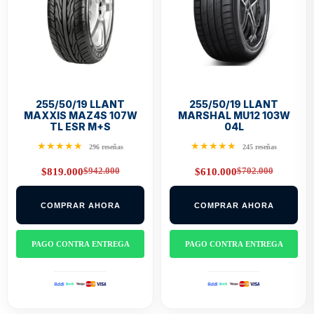
255/50/19 LLANT
255/50/19 LLANT
MAXXIS MAZ4S 107W
MARSHAL MU12 103W
TL ESR M+S
04L
★★★★★
★★★★★
296 reseñas
245 reseñas
$
942.000
$
702.000
$
819.000
$
610.000
Original
Current
Original
Current
price
price
price
price
was:
is:
was:
is:
COMPRAR AHORA
COMPRAR AHORA
$942.000.
$819.000.
$702.000.
$610.000.
PAGO CONTRA ENTREGA
PAGO CONTRA ENTREGA