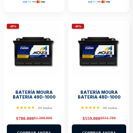
-40%
-40%
BATERÍA MOURA
BATERÍA MOURA
BATERIA 49D-1000
BATERIA 48D-1000
★★★★★
★★★★★
291 reseñas
285 reseñas
$
1.300.000
$
931.700
$
780.000
$
559.000
Original
Current
Original
Current
price
price
price
price
was:
is:
was:
is:
COMPRAR AHORA
COMPRAR AHORA