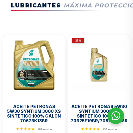
LUBRICANTES
MÁXIMA PROTECCI
-35%
ACEITE PETRONAS 5W30
ACEITE PETRONAS
SYNTIUM 3000 XS
5W30 SYNTIUM 3000 XS
SINTETICO 100% 1/4
SINTETICO 100% GALON
70625E19BR/70804E19BR
70625K13BR
★★★★★
★★★★★
255 reseñas
287 reseñas