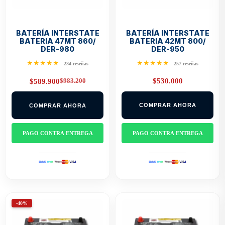
BATERÍA INTERSTATE
BATERÍA INTERSTATE
BATERIA 47MT 860/
BATERIA 42MT 800/
DER-980
DER-950
★★★★★
★★★★★
234 reseñas
257 reseñas
$
983.200
$
530.000
$
589.900
Original
Current
price
price
was:
is:
COMPRAR AHORA
COMPRAR AHORA
$983.200.
$589.900.
PAGO CONTRA ENTREGA
PAGO CONTRA ENTREGA
-40%