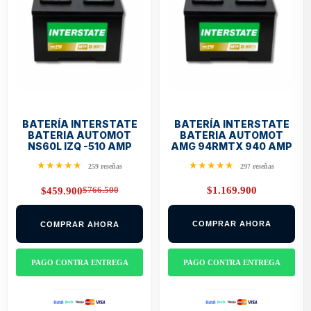
BATERÍA INTERSTATE
BATERÍA INTERSTATE
BATERIA AUTOMOT
BATERIA AUTOMOT
NS60L IZQ -510 AMP
AMG 94RMTX 940 AMP
★★★★★
★★★★★
259 reseñas
297 reseñas
$
766.500
$
1.169.900
$
459.900
Original
Current
price
price
was:
is:
COMPRAR AHORA
COMPRAR AHORA
$766.500.
$459.900.
PAGO CONTRA ENTREGA
PAGO CONTRA ENTREGA