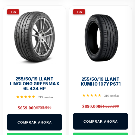
-13%
-13%
255/50/19 LLANT
255/50/19 LLANT
LINGLONG GREENMAX
KUMHO 107Y PS71
6L 4X4 HP
★★★★★
216 reseñas
★★★★★
219 reseñas
$
1.023.000
$
890.000
$
758.000
$
659.000
Original
Current
Original
Current
price
price
price
price
was:
is:
was:
is:
$1.023.000.
$890.000.
COMPRAR AHORA
COMPRAR AHORA
$758.000.
$659.000.