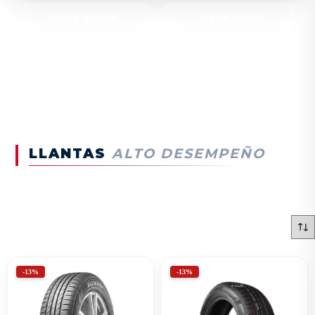
POR MEDIDA
POR MARCA
POR RIN
POR VEHÍCULO
LLANTAS
ALTO DESEMPEÑO
-13%
-13%