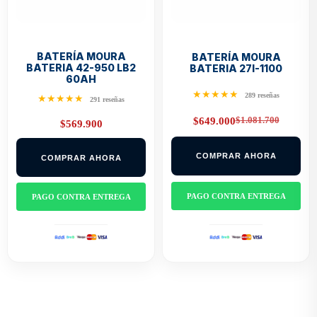
BATERÍA MOURA
BATERÍA MOURA
BATERIA 42-950 LB2
BATERIA 27I-1100
60AH
★★★★★
289 reseñas
★★★★★
291 reseñas
$
1.081.700
$
649.000
$
569.900
Original
Current
price
price
was:
is:
$1.081.700.
$649.000.
COMPRAR AHORA
COMPRAR AHORA
PAGO CONTRA ENTREGA
PAGO CONTRA ENTREGA