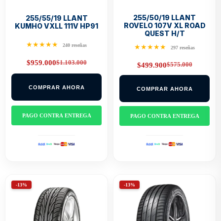
255/50/19 LLANT
255/55/19 LLANT
ROVELO 107V XL ROAD
KUMHO VXLL 111V HP91
QUEST H/T
★★★★★
240 reseñas
★★★★★
297 reseñas
$
1.103.000
$
959.000
$
575.000
$
499.900
Original
Current
Original
Current
price
price
price
price
was:
is:
was:
is:
$1.103.000.
$959.000.
COMPRAR AHORA
COMPRAR AHORA
$575.000.
$499.900.
PAGO CONTRA ENTREGA
PAGO CONTRA ENTREGA
-13%
-13%