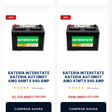
-40%
-40%
BATERÍA INTERSTATE
BATERÍA INTERSTATE
BATERIA AUTOMOT
BATERIA AUTOMOT
AMG 49MTX 940 AMP
AMG 47MTX 940 AMP
★★★★★
★★★★★
292 reseñas
288 reseñas
$
2.198.300
$
1.651.500
$
1.319.000
$
990.900
Original
Current
Original
Current
price
price
price
price
was:
is:
was:
is:
COMPRAR AHORA
COMPRAR AHORA
$2.198.300.
$1.319.000.
$1.651.500.
$990.900.