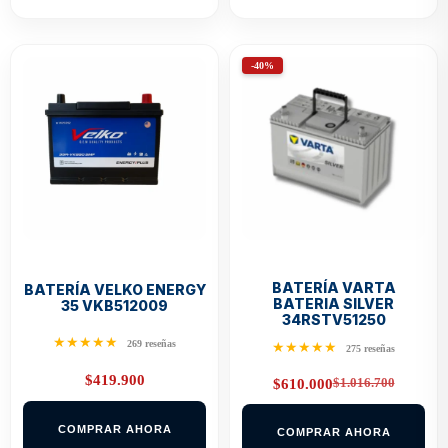
-40%
BATERÍA VARTA
BATERÍA VELKO ENERGY
BATERIA SILVER
35 VKB512009
34RSTV51250
★★★★★
269 reseñas
★★★★★
275 reseñas
$
419.900
$
1.016.700
$
610.000
Original
Current
price
price
was:
is:
COMPRAR AHORA
COMPRAR AHORA
$1.016.700.
$610.000.