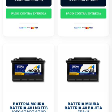
$1.300.000.
$780.000.
$931.700.
$559.000.
PAGO CONTRA ENTREGA
PAGO CONTRA ENTREGA
BATERÍA MOURA
BATERÍA MOURA
BATERIA 48 LN3 EFB
BATERIA 48 BAJITA
1050 START STOP
75A/H