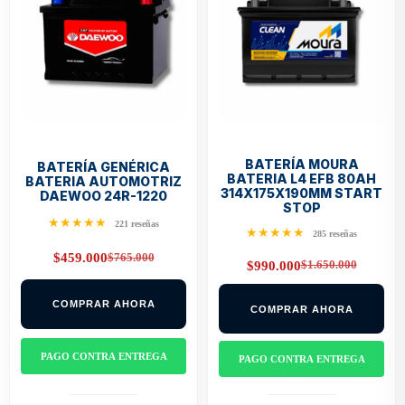
BATERÍA MOURA
BATERÍA GENÉRICA
BATERIA L4 EFB 80AH
BATERIA AUTOMOTRIZ
314X175X190MM START
DAEWOO 24R-1220
STOP
★★★★★
221 reseñas
★★★★★
285 reseñas
$
765.000
$
459.000
Original
Current
$
1.650.000
$
990.000
Original
Current
price
price
price
price
was:
is:
was:
is:
$765.000.
$459.000.
COMPRAR AHORA
COMPRAR AHORA
$1.650.000.
$990.000.
PAGO CONTRA ENTREGA
PAGO CONTRA ENTREGA