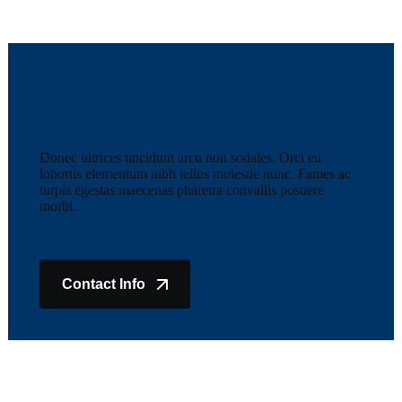
Have Questions?
Feel Free to Contact Us!
Donec ultrices tincidunt arcu non sodales. Orci eu
lobortis elementum nibh tellus molestie nunc. Fames ac
turpis egestas maecenas pharetra convallis posuere
morbi.
Contact Info