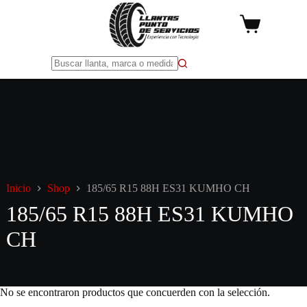
Saltar
al
Carro
contenido
de
compra
Sin
resultados
Inicio
Shop
185/65 R15 88H ES31 KUMHO CH
185/65 R15 88H ES31 KUMHO
CH
No se encontraron productos que concuerden con la selección.