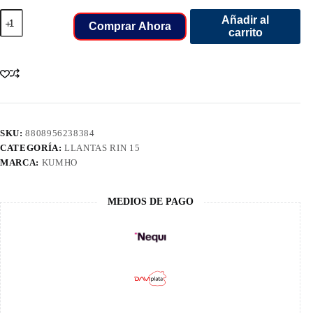
185/65/15
Añadir al
LLANT
Comprar Ahora
carrito
KUMHO
88T
ES31
CH
cantidad
SKU:
8808956238384
CATEGORÍA:
LLANTAS RIN 15
MARCA:
KUMHO
MEDIOS DE PAGO