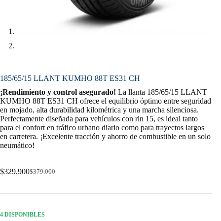
185/65/15 LLANT KUMHO 88T ES31 CH
¡Rendimiento y control asegurado!
La llanta 185/65/15 LLANT
KUMHO 88T ES31 CH ofrece el equilibrio óptimo entre seguridad
en mojado, alta durabilidad kilométrica y una marcha silenciosa.
Perfectamente diseñada para vehículos con rin 15, es ideal tanto
para el confort en tráfico urbano diario como para trayectos largos
en carretera. ¡Excelente tracción y ahorro de combustible en un solo
neumático!
$
329.900
$
379.000
Original
Current
price
price
was:
is:
$379.000.
$329.900.
4 DISPONIBLES