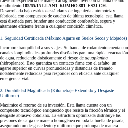
Lleve su experiencia de manejo al siguiente nivel con la llanta de alto
rendimiento
185/65/15 LLANT KUMHO 88T ES31 CH
.
Desarrollada bajo estrictos estándares de ingeniería automotriz y
fabricada con compuestos de caucho de última tecnología, esta llanta
está diseñada para brindar una conducción confortable, segura y
altamente eficiente frente a cualquier condición climática.
1. Seguridad Certificada (Máximo Agarre en Suelos Secos y Mojados)
Incorpore tranquilidad a sus viajes. Su banda de rodamiento cuenta con
canales longitudinales profundos diseñados para una rápida evacuación
de agua, reduciendo drásticamente el riesgo de
aquaplaning
(hidroplaneo). Esto garantiza un contacto firme con el asfalto, un
agarre superior en curvas pronunciadas y distancias de frenado
notablemente reducidas para responder con eficacia ante cualquier
emergencia vial.
2. Durabilidad Magnificada (Kilometraje Extendido y Desgaste
Uniforme)
Maximice el retorno de su inversión. Esta llanta cuenta con un
compuesto tecnológico enriquecido que resiste la fricción térmica y el
desgaste abrasivo cotidiano. La estructura optimizada distribuye las
presiones de carga de manera homogénea en toda la huella de pisada,
asegurando un desgaste lento y uniforme que prolonga de manera