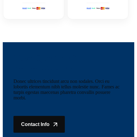
Have Questions?
Feel Free to Contact Us!
Donec ultrices tincidunt arcu non sodales. Orci eu
lobortis elementum nibh tellus molestie nunc. Fames ac
turpis egestas maecenas pharetra convallis posuere
morbi.
Contact Info