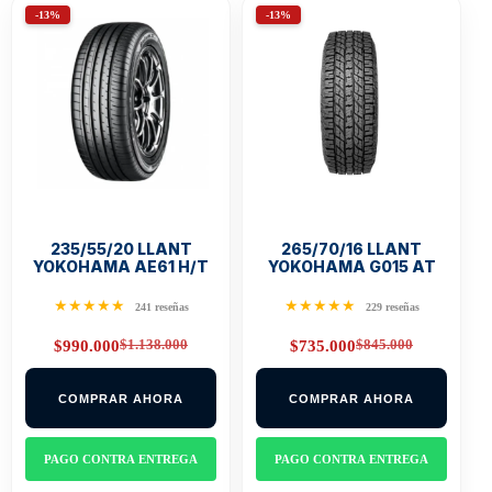
-13%
-13%
235/55/20 LLANT
265/70/16 LLANT
YOKOHAMA AE61 H/T
YOKOHAMA G015 AT
★★★★★
★★★★★
241 reseñas
229 reseñas
$
1.138.000
$
845.000
$
990.000
$
735.000
Original
Current
Original
Current
price
price
price
price
was:
is:
was:
is:
COMPRAR AHORA
COMPRAR AHORA
$1.138.000.
$990.000.
$845.000.
$735.000.
PAGO CONTRA ENTREGA
PAGO CONTRA ENTREGA