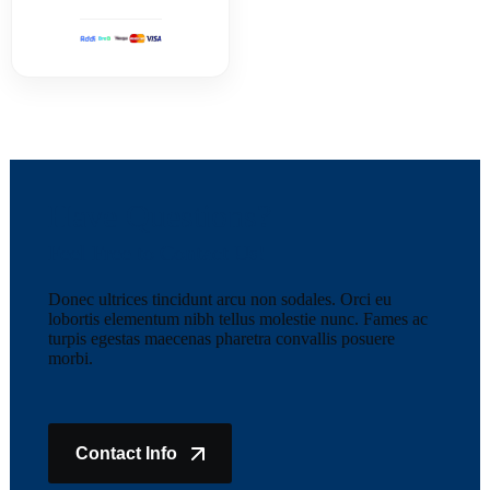
Have Questions?
Feel Free to Contact Us!
Donec ultrices tincidunt arcu non sodales. Orci eu
lobortis elementum nibh tellus molestie nunc. Fames ac
turpis egestas maecenas pharetra convallis posuere
morbi.
Contact Info