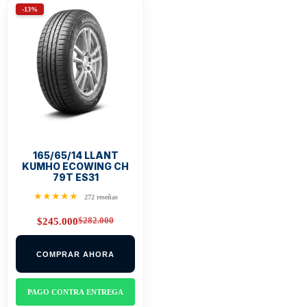
-13%
165/65/14 LLANT
KUMHO ECOWING CH
79T ES31
★★★★★
272 reseñas
$
282.000
$
245.000
Original
Current
price
price
was:
is:
COMPRAR AHORA
$282.000.
$245.000.
PAGO CONTRA ENTREGA