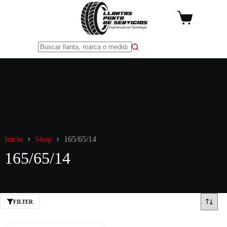
Saltar
al
Carro
contenido
de
compra
Sin
resultados
Inicio
Shop
165/65/14
165/65/14
FILTER