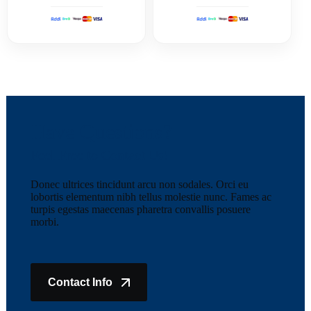
Have Questions?
Feel Free to Contact Us!
Donec ultrices tincidunt arcu non sodales. Orci eu
lobortis elementum nibh tellus molestie nunc. Fames ac
turpis egestas maecenas pharetra convallis posuere
morbi.
Contact Info