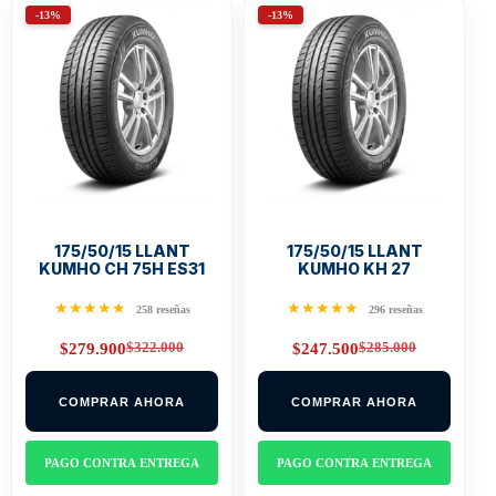
-13%
-13%
175/50/15 LLANT
175/50/15 LLANT
KUMHO CH 75H ES31
KUMHO KH 27
★★★★★
★★★★★
258 reseñas
296 reseñas
$
322.000
$
285.000
$
279.900
$
247.500
Original
Current
Original
Current
price
price
price
price
was:
is:
was:
is:
COMPRAR AHORA
COMPRAR AHORA
$322.000.
$279.900.
$285.000.
$247.500.
PAGO CONTRA ENTREGA
PAGO CONTRA ENTREGA