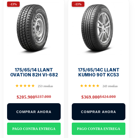
-13%
-13%
175/65/14 LLANT
175/65/14C LLANT
OVATION 82H VI-682
KUMHO 90T KC53
★★★★★
★★★★★
253 reseñas
243 reseñas
$
237.000
$
424.000
$
205.900
$
369.000
Original
Current
Original
Current
price
price
price
price
was:
is:
was:
is:
COMPRAR AHORA
COMPRAR AHORA
$237.000.
$205.900.
$424.000.
$369.000.
PAGO CONTRA ENTREGA
PAGO CONTRA ENTREGA