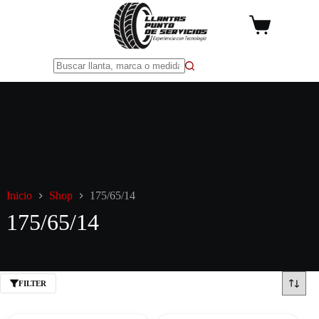
Saltar
al
Carro
contenido
de
compra
Sin
resultados
Inicio
Shop
175/65/14
175/65/14
FILTER