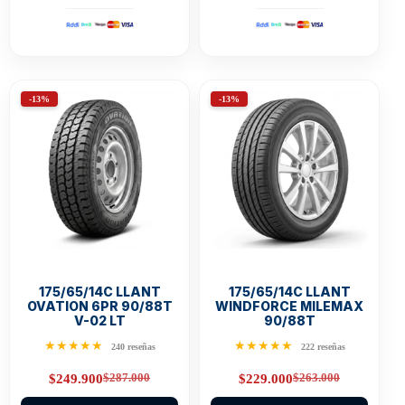
-13%
-13%
175/65/14C LLANT
175/65/14C LLANT
OVATION 6PR 90/88T
WINDFORCE MILEMAX
V-02 LT
90/88T
★★★★★
★★★★★
240 reseñas
222 reseñas
$
287.000
$
263.000
$
249.900
$
229.000
Original
Current
Original
Current
price
price
price
price