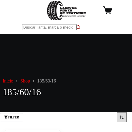
Saltar
al
Carro
contenido
de
compra
Sin
resultados
Inicio
Shop
185/60/16
185/60/16
FILTER