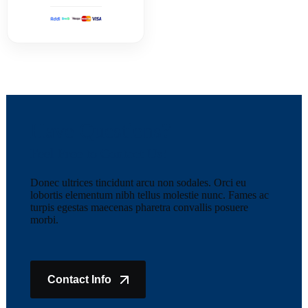
Have Questions?
Feel Free to Contact Us!
Donec ultrices tincidunt arcu non sodales. Orci eu
lobortis elementum nibh tellus molestie nunc. Fames ac
turpis egestas maecenas pharetra convallis posuere
morbi.
Contact Info