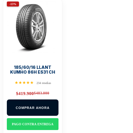
-13%
185/60/16 LLANT
KUMHO 86H ES31 CH
★★★★★
234 reseñas
$
483.000
$
419.900
Original
Current
price
price
was:
is:
COMPRAR AHORA
$483.000.
$419.900.
PAGO CONTRA ENTREGA