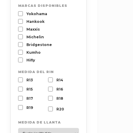
MARCAS DISPONIBLES
Yokohama
Hankook
Maxxis
Michelin
Bridgestone
Kumho
Hifly
MEDIDA DEL RIN
R13
R14
R15
R16
R17
R18
R19
R20
MEDIDA DE LLANTA