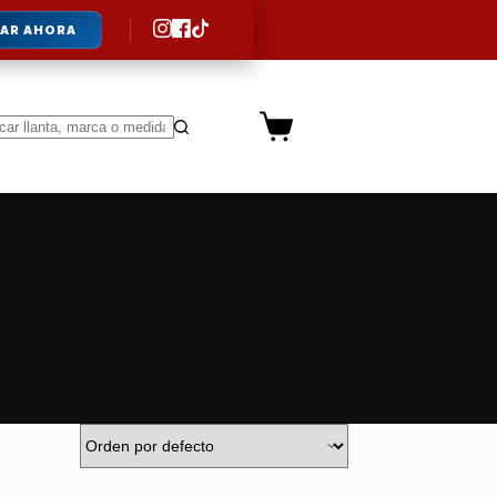
AR AHORA
Carro
de
ltados
compra