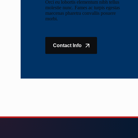
Orci eu lobortis elementum nibh tellus
molestie nunc. Fames ac turpis egestas
maecenas pharetra convallis posuere
morbi.
Contact Info