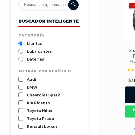
🔍
-1
BUSCADOR INTELIGENTE
CATEGORÍA
Llantas
185
Lubricantes
Baterías
F
★★
FILTRAR POR VEHÍCULO
Audi
$
2
BMW
Chevrolet Spark
Kia Picanto
Toyota Hilux
Toyota Prado
Renault Logan
Mazda 3