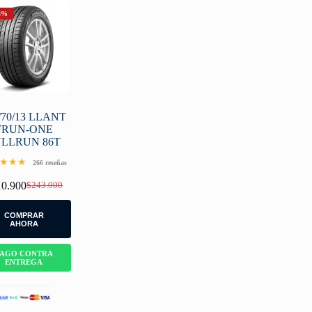
3%
/70/13 LLANT
FRUN-ONE
ULLRUN 86T
★★★
266 reseñas
10.900
$
243.000
Original
Current
price
price
was:
is:
COMPRAR
$243.000.
$210.900.
AHORA
PAGO CONTRA
ENTREGA