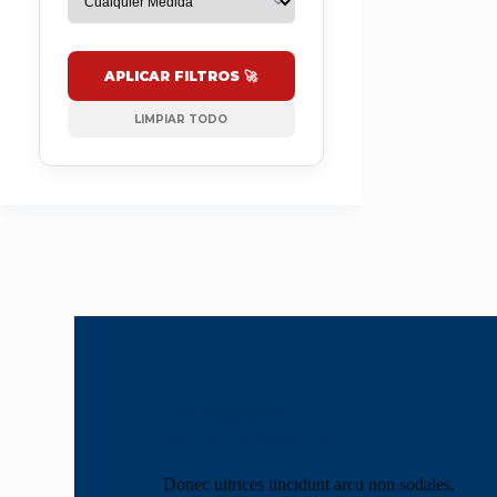
APLICAR FILTROS 🚀
LIMPIAR TODO
Have Questions?
Feel Free to Contact Us!
Donec ultrices tincidunt arcu non sodales.