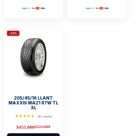
-13%
205/45/16 LLANT
MAXXIS MAZ1 87W TL
XL
★★★★★
281 reseñas
$
523.000
$
455.000
Original
Current
price
price