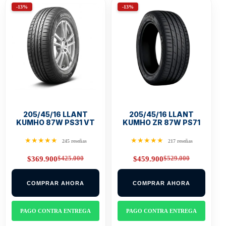
-13%
-13%
205/45/16 LLANT
205/45/16 LLANT
KUMHO 87W PS31 VT
KUMHO ZR 87W PS71
★★★★★
★★★★★
245 reseñas
217 reseñas
$
425.000
$
529.000
$
369.900
$
459.900
Original
Current
Original
Current
price
price
price
price
was:
is:
was:
is:
COMPRAR AHORA
COMPRAR AHORA
$425.000.
$369.900.
$529.000.
$459.900.
PAGO CONTRA ENTREGA
PAGO CONTRA ENTREGA