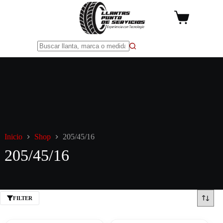
Saltar
al
Carro
contenido
de
compra
Sin
resultados
Inicio
Shop
205/45/16
205/45/16
FILTER