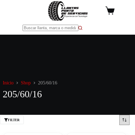
Saltar
al
Carro
contenido
de
compra
Sin
resultados
Inicio
Shop
205/60/16
205/60/16
FILTER