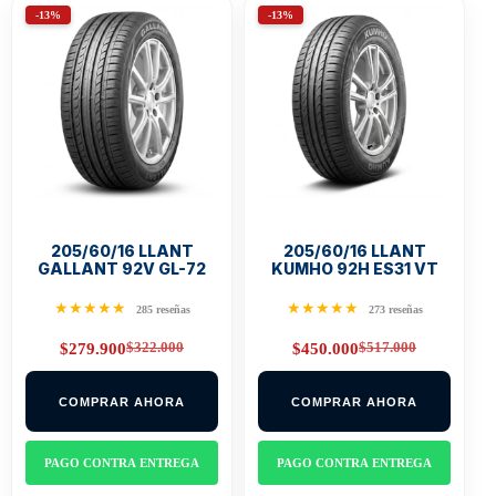
-13%
-13%
205/60/16 LLANT
205/60/16 LLANT
GALLANT 92V GL-72
KUMHO 92H ES31 VT
★★★★★
★★★★★
285 reseñas
273 reseñas
$
322.000
$
517.000
$
279.900
$
450.000
Original
Current
Original
Current
price
price
price
price
was:
is:
was:
is:
COMPRAR AHORA
COMPRAR AHORA
$322.000.
$279.900.
$517.000.
$450.000.
PAGO CONTRA ENTREGA
PAGO CONTRA ENTREGA