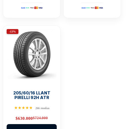
-13%
205/60/16 LLANT
PIRELLI 92H ATR
★★★★★
266 reseñas
$
724.000
$
630.000
Original
Current
price
price
was:
is: