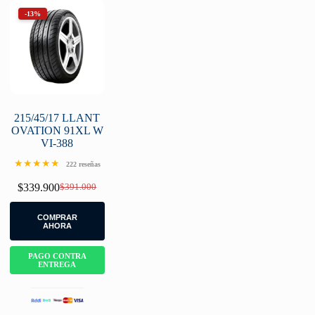
-13%
215/45/17 LLANT
OVATION 91XL W
VI-388
★★★★★
222 reseñas
$
339.900
$
391.000
Original
Current
price
price
was:
is:
COMPRAR
$391.000.
$339.900.
AHORA
PAGO CONTRA
ENTREGA