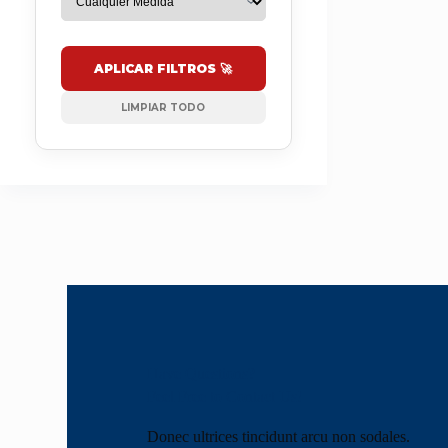
APLICAR FILTROS 🚀
LIMPIAR TODO
Have Questions?
Feel Free to Contact Us!
Donec ultrices tincidunt arcu non sodales.