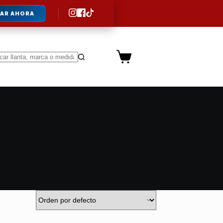
AR AHORA
Carro
de
ltados
compra