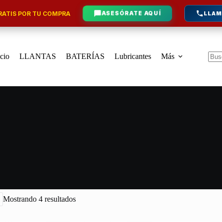
ATIS POR TU COMPRA
ASESÓRATE AQUÍ
LLAM
icio
LLANTAS
BATERÍAS
Lubricantes
Más
Sin
resu
Mostrando 4 resultados