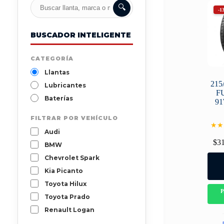
🔍
-1
BUSCADOR INTELIGENTE
CATEGORÍA
Llantas
215
Lubricantes
F
Baterías
9
FILTRAR POR VEHÍCULO
★★
Audi
$
3
BMW
Chevrolet Spark
Kia Picanto
Toyota Hilux
Toyota Prado
Renault Logan
Mazda 3