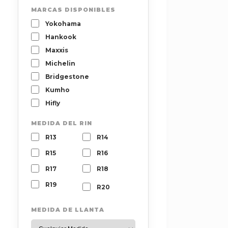
MARCAS DISPONIBLES
Yokohama
Hankook
Maxxis
Michelin
Bridgestone
Kumho
Hifly
MEDIDA DEL RIN
R13
R14
R15
R16
R17
R18
R19
R20
MEDIDA DE LLANTA