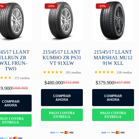
3%
-13%
-13%
/45/17 LLANT
215/45/17 LLANT
215/45/17 LLANT
ULLRUN ZR
KUMHO ZR PS31
MARSHAL MU12
1WXL FRUN-
VT 91XLW
91W XLL
TWO
★★★★★
★★★★★
295 reseñas
238 reseñas
★★★
272 reseñas
$
480.000
$
552.000
$
379.900
$
437.000
Original
Current
Original
Current
19.900
$
368.000
price
price
price
price
Original
Current
was:
is:
was:
is:
price
price
COMPRAR
COMPRAR
$552.000.
$480.000.
$437.000.
$379.900.
was:
is:
AHORA
AHORA
COMPRAR
$368.000.
$319.900.
AHORA
PAGO CONTRA
PAGO CONTRA
ENTREGA
ENTREGA
PAGO CONTRA
ENTREGA