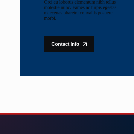
Orci eu lobortis elementum nibh tellus
molestie nunc. Fames ac turpis egestas
maecenas pharetra convallis posuere
morbi.
Contact Info