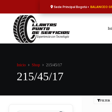
Saltar
al
Sede Principal Bogotá •
BALANCEO GR
contenido
In
Inicio
Shop
215/45/17
215/45/17
FILTER