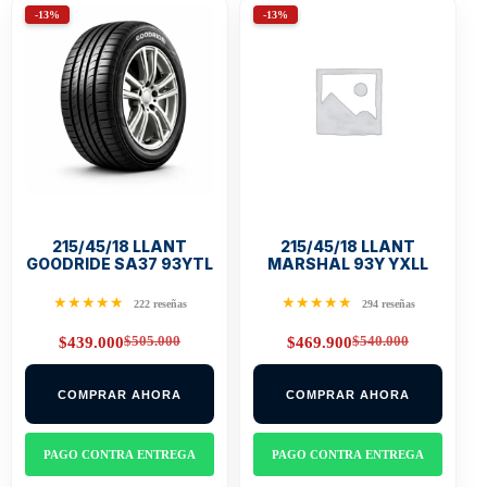
-13%
-13%
215/45/18 LLANT
215/45/18 LLANT
GOODRIDE SA37 93YTL
MARSHAL 93Y YXLL
★★★★★
★★★★★
222 reseñas
294 reseñas
$
505.000
$
540.000
$
439.000
$
469.900
Original
Current
Original
Current
price
price
price
price
was:
is:
was:
is:
COMPRAR AHORA
COMPRAR AHORA
$505.000.
$439.000.
$540.000.
$469.900.
PAGO CONTRA ENTREGA
PAGO CONTRA ENTREGA