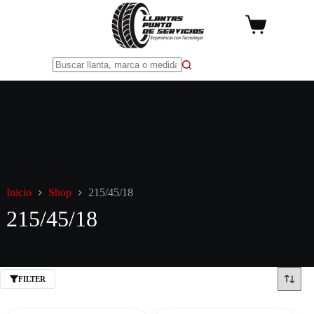
Saltar
al
Carro
contenido
de
compra
Sin
resultados
Inicio
Shop
215/45/18
215/45/18
FILTER