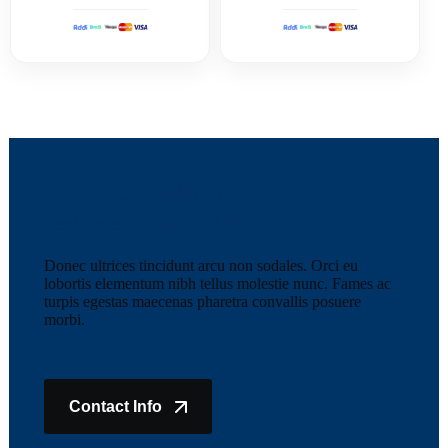
Have Questions?
Feel Free to Contact Us!
Donec ultrices tincidunt arcu non sodales. Orci eu
lobortis elementum nibh tellus molestie nunc. Fames ac
turpis egestas maecenas pharetra convallis posuere
morbi.
Contact Info