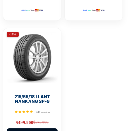
-13%
215/55/18 LLANT
NANKANG SP-9
★★★★★
248 reseñas
$
575.000
$
499.900
Original
Current
price
price