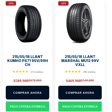
-13%
-13%
215/55/18 LLANT
215/55/18 LLANT
KUMHO PS71 95V/99H
MARSHAL MU12 99V
CH
VXLL
★★★★★
★★★★★
274 reseñas
296 reseñas
$
678.000
$
540.000
$
589.900
$
469.900
Original
Current
Original
Current
price
price
price
price
was:
is:
was:
is:
COMPRAR AHORA
COMPRAR AHORA
$678.000.
$589.900.
$540.000.
$469.900.
PAGO CONTRA ENTREGA
PAGO CONTRA ENTREGA