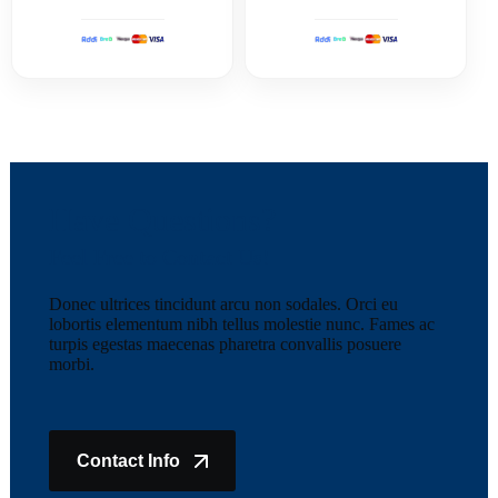
Have Questions?
Feel Free to Contact Us!
Donec ultrices tincidunt arcu non sodales. Orci eu
lobortis elementum nibh tellus molestie nunc. Fames ac
turpis egestas maecenas pharetra convallis posuere
morbi.
Contact Info