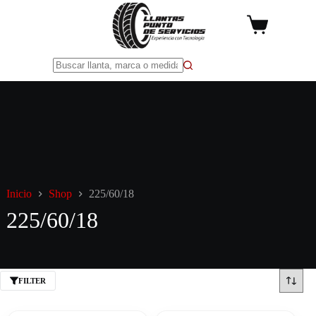
Saltar
al
Carro
contenido
de
compra
Sin
resultados
Inicio
Shop
225/60/18
225/60/18
FILTER