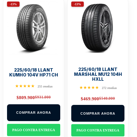
-13%
-13%
225/60/18 LLANT
225/60/18 LLANT
MARSHAL MU12 104H
KUMHO 104V HP71 CH
HXLL
★★★★★
255 reseñas
★★★★★
272 reseñas
$
931.000
$
809.900
$
540.000
$
469.900
Original
Current
Original
Current
price
price
price
price
was:
is:
was:
is:
$931.000.
$809.900.
COMPRAR AHORA
COMPRAR AHORA
$540.000.
$469.900.
PAGO CONTRA ENTREGA
PAGO CONTRA ENTREGA