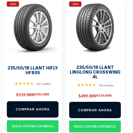
-13%
-13%
235/50/18 LLANT
235/50/18 LLANT HIFLY
LINGLONG CROSSWIND
HF805
4L
★★★★★
267 reseñas
★★★★★
254 reseñas
$
391.000
$
339.900
$
574.000
$
499.000
Original
Current
Original
Current
price
price
price
price
was:
is:
was:
is:
$391.000.
$339.900.
COMPRAR AHORA
COMPRAR AHORA
$574.000.
$499.000.
PAGO CONTRA ENTREGA
PAGO CONTRA ENTREGA