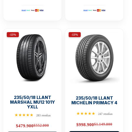
-13%
-13%
235/50/18 LLANT
235/50/18 LLANT
MARSHAL MU12 101Y
MICHELIN PRIMACY 4
YXLL
★★★★★
247 reseñas
★★★★★
283 reseñas
$
1.149.000
$
998.900
$
552.000
$
479.900
Original
Current
Original
Current
price
price
price
price