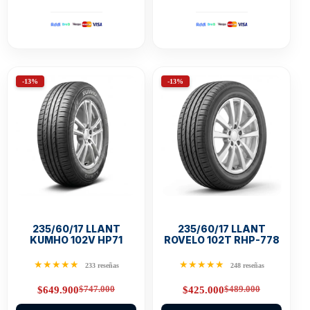
-13%
-13%
235/60/17 LLANT
235/60/17 LLANT
KUMHO 102V HP71
ROVELO 102T RHP-778
★★★★★
★★★★★
233 reseñas
248 reseñas
$
747.000
$
489.000
$
649.900
$
425.000
Original
Current
Original
Current
price
price
price
price