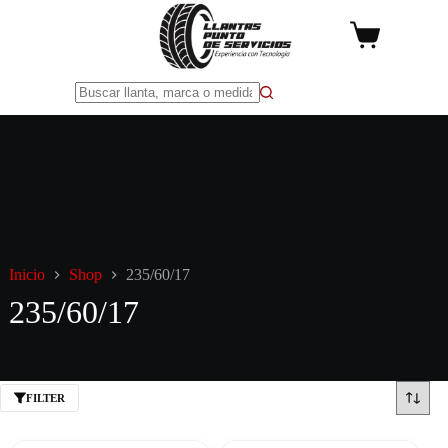
Saltar
al
Carro
contenido
de
compra
Sin
resultados
Inicio
Shop
235/60/17
235/60/17
FILTER