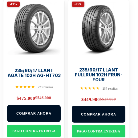
-13%
-13%
235/60/17 LLANT
235/60/17 LLANT
FULLRUN 102H FRUN-
AGATE 102H AG-HT703
FOUR
★★★★★
273 reseñas
★★★★★
257 reseñas
$
546.000
$
475.000
$
517.000
$
449.900
Original
Current
Original
Current
price
price
price
price
was:
is:
was:
is:
$546.000.
$475.000.
COMPRAR AHORA
COMPRAR AHORA
$517.000.
$449.900.
PAGO CONTRA ENTREGA
PAGO CONTRA ENTREGA