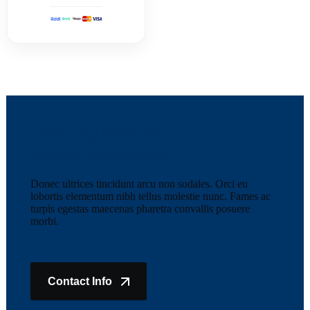
Have Questions?
Feel Free to Contact Us!
Donec ultrices tincidunt arcu non sodales. Orci eu
lobortis elementum nibh tellus molestie nunc. Fames ac
turpis egestas maecenas pharetra convallis posuere
morbi.
Contact Info