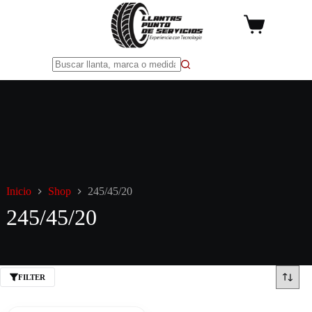
Saltar
al
Carro
contenido
de
compra
Sin
resultados
Inicio
Shop
245/45/20
245/45/20
FILTER