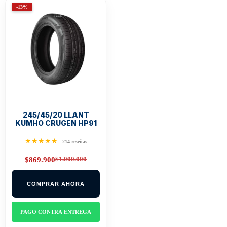
-13%
245/45/20 LLANT
KUMHO CRUGEN HP91
★★★★★
214 reseñas
$
1.000.000
$
869.900
Original
Current
price
price
was:
is:
COMPRAR AHORA
$1.000.000.
$869.900.
PAGO CONTRA ENTREGA