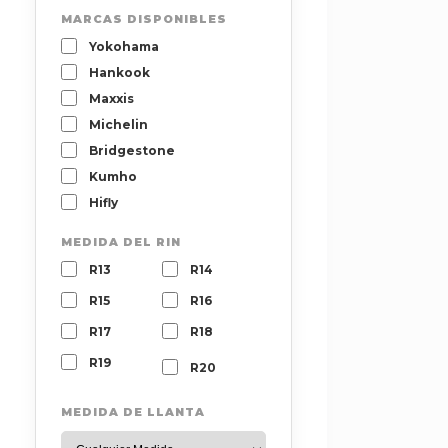
MARCAS DISPONIBLES
Yokohama
Hankook
Maxxis
Michelin
Bridgestone
Kumho
Hifly
MEDIDA DEL RIN
R13
R14
R15
R16
R17
R18
R19
R20
MEDIDA DE LLANTA