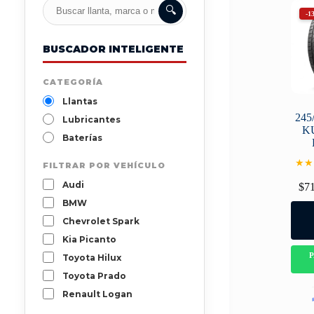
🔍
-1
BUSCADOR INTELIGENTE
CATEGORÍA
Llantas
245
Lubricantes
K
Baterías
★★
FILTRAR POR VEHÍCULO
Audi
$
7
BMW
Chevrolet Spark
Kia Picanto
Toyota Hilux
Toyota Prado
Renault Logan
Mazda 3