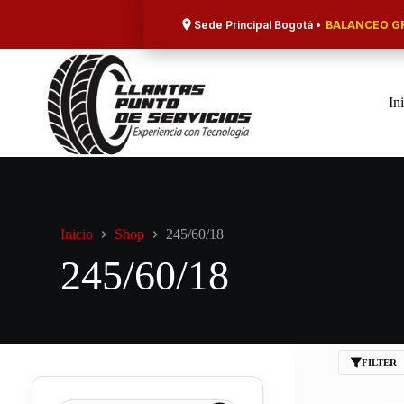
Saltar
al
Sede Principal Bogotá •
BALANCEO GR
contenido
In
Inicio
Shop
245/60/18
245/60/18
FILTER