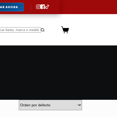
AR AHORA
Carro
de
ltados
compra