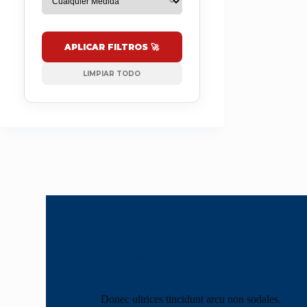
APLICAR FILTROS 🚀
LIMPIAR TODO
Have Questions?
Feel Free to Contact Us!
Donec ultrices tincidunt arcu non sodales.