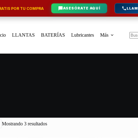
ATIS POR TU COMPRA
ASESÓRATE AQUÍ
LLAM
icio
LLANTAS
BATERÍAS
Lubricantes
Más
Sin
resu
Mostrando 3 resultados