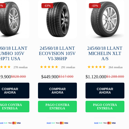
3%
-13%
-13%
/60/18 LLANT
245/60/18 LLANT
245/60/18 LLANT
UMHO 105V
ECOVISION 105V
MICHELIN XLT
HP71 USA
VI-386HP
A/S
★★★
★★★★★
★★★★★
278 reseñas
291 reseñas
264 reseñas
19.900
$
828.000
$
449.900
$
517.000
$
1.120.000
$
1.288.000
Original
Current
Original
Current
Original
Current
price
price
price
price
price
price
was:
is:
was:
is:
was:
is:
COMPRAR
COMPRAR
COMPRAR
$828.000.
$719.900.
$517.000.
$449.900.
$1.288.000.
$1.120.000.
AHORA
AHORA
AHORA
PAGO CONTRA
PAGO CONTRA
PAGO CONTRA
ENTREGA
ENTREGA
ENTREGA