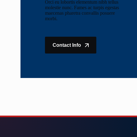
Orci eu lobortis elementum nibh tellus
molestie nunc. Fames ac turpis egestas
maecenas pharetra convallis posuere
morbi.
Contact Info