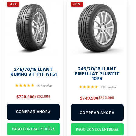
-13%
-13%
245/70/16 LLANT
245/70/16 LLANT
PIRELLI AT PLUS111T
KUMHO VT 111T AT51
10PR
★★★★★
227 reseñas
★★★★★
222 reseñas
$
862.000
$
750.000
$
862.000
$
749.900
Original
Current
Original
Current
price
price
price
price
was:
is:
was:
is:
$862.000.
$750.000.
COMPRAR AHORA
COMPRAR AHORA
$862.000.
$749.900.
PAGO CONTRA ENTREGA
PAGO CONTRA ENTREGA