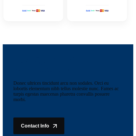
Have Questions?
Feel Free to Contact Us!
Donec ultrices tincidunt arcu non sodales. Orci eu
lobortis elementum nibh tellus molestie nunc. Fames ac
turpis egestas maecenas pharetra convallis posuere
morbi.
Contact Info