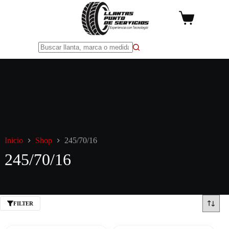
Saltar
al
Carro
contenido
de
compra
Sin
resultados
Inicio
Shop
245/70/16
245/70/16
FILTER