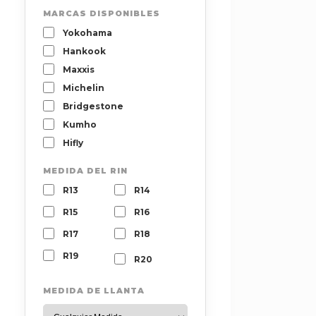
MARCAS DISPONIBLES
Yokohama
Hankook
Maxxis
Michelin
Bridgestone
Kumho
Hifly
MEDIDA DEL RIN
R13
R14
R15
R16
R17
R18
R19
R20
MEDIDA DE LLANTA