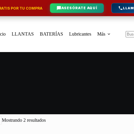
ATIS POR TU COMPRA
ASESÓRATE AQUÍ
LLAM
icio
LLANTAS
BATERÍAS
Lubricantes
Más
Sin
resu
Mostrando 2 resultados