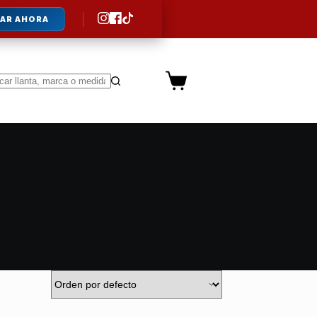
AR AHORA
Carro
de
ltados
compra