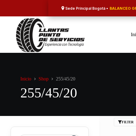
Saltar
al
Sede Principal Bogotá •
BALANCEO GR
contenido
In
Inicio
Shop
255/45/20
255/45/20
FILTER