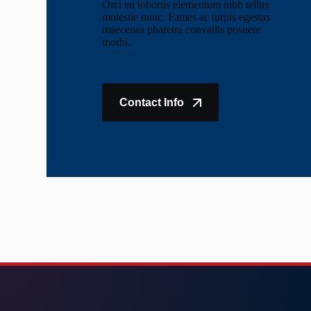
Orci eu lobortis elementum nibh tellus
molestie nunc. Fames ac turpis egestas
maecenas pharetra convallis posuere
morbi.
Contact Info