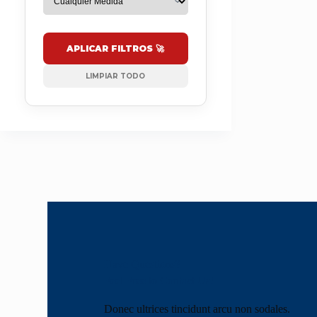
APLICAR FILTROS 🚀
LIMPIAR TODO
Have Questions?
Feel Free to Contact Us!
Donec ultrices tincidunt arcu non sodales.