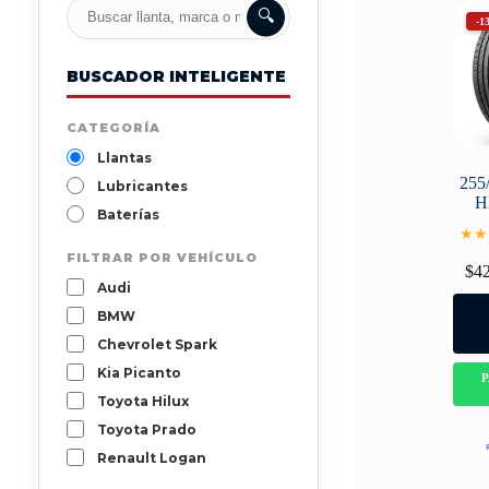
🔍
-1
BUSCADOR INTELIGENTE
CATEGORÍA
Llantas
255
Lubricantes
H
Baterías
★★
FILTRAR POR VEHÍCULO
$
4
Audi
BMW
Chevrolet Spark
Kia Picanto
Toyota Hilux
Toyota Prado
Renault Logan
Mazda 3