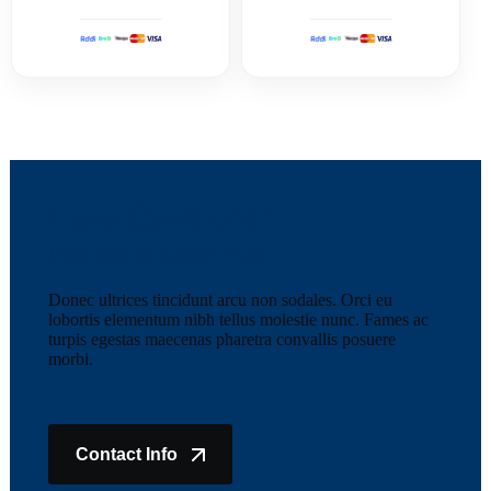
Have Questions?
Feel Free to Contact Us!
Donec ultrices tincidunt arcu non sodales. Orci eu
lobortis elementum nibh tellus molestie nunc. Fames ac
turpis egestas maecenas pharetra convallis posuere
morbi.
Contact Info