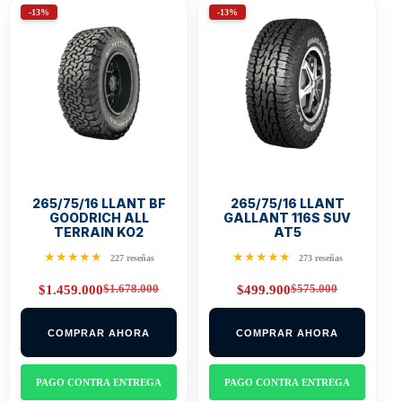
-13%
-13%
265/75/16 LLANT BF
265/75/16 LLANT
GOODRICH ALL
GALLANT 116S SUV
TERRAIN KO2
AT5
★★★★★
★★★★★
227 reseñas
273 reseñas
$
1.678.000
$
575.000
$
1.459.000
$
499.900
Original
Current
Original
Current
price
price
price
price
was:
is:
was:
is:
COMPRAR AHORA
COMPRAR AHORA
$1.678.000.
$1.459.000.
$575.000.
$499.900.
PAGO CONTRA ENTREGA
PAGO CONTRA ENTREGA