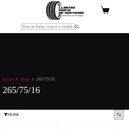
Saltar
al
Carro
contenido
de
compra
Sin
resultados
Inicio
Shop
265/75/16
265/75/16
FILTER