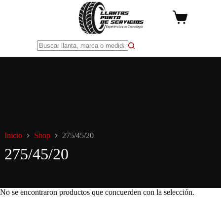
Saltar
al
Carro
contenido
de
compra
Sin
resultados
Inicio
Shop
275/45/20
275/45/20
No se encontraron productos que concuerden con la selección.