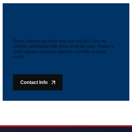
Have Questions?
Feel Free to Contact Us!
Donec ultrices tincidunt arcu non sodales. Orci eu
lobortis elementum nibh tellus molestie nunc. Fames ac
turpis egestas maecenas pharetra convallis posuere
morbi.
Contact Info