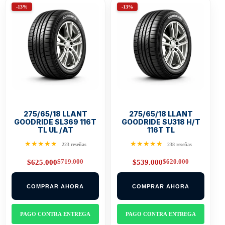
-13%
-13%
275/65/18 LLANT
275/65/18 LLANT
GOODRIDE SL369 116T
GOODRIDE SU318 H/T
TL UL /AT
116T TL
★★★★★
★★★★★
223 reseñas
238 reseñas
$
719.000
$
620.000
$
625.000
$
539.000
Original
Current
Original
Current
price
price
price
price
was:
is:
was:
is:
COMPRAR AHORA
COMPRAR AHORA
$719.000.
$625.000.
$620.000.
$539.000.
PAGO CONTRA ENTREGA
PAGO CONTRA ENTREGA