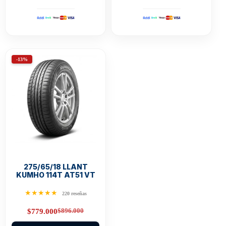
-13%
275/65/18 LLANT
KUMHO 114T AT51 VT
★★★★★
220 reseñas
$
896.000
$
779.000
Original
Current
price
price