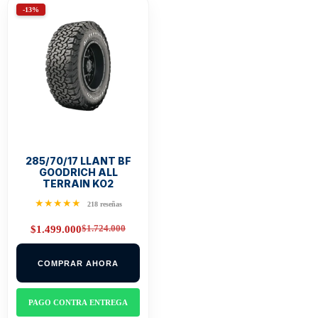
-13%
285/70/17 LLANT BF
GOODRICH ALL
TERRAIN KO2
★★★★★
218 reseñas
$
1.724.000
$
1.499.000
Original
Current
price
price
was:
is:
COMPRAR AHORA
$1.724.000.
$1.499.000.
PAGO CONTRA ENTREGA