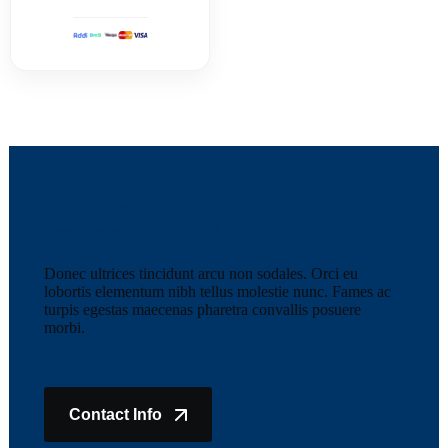
Have Questions?
Feel Free to Contact Us!
Donec ultrices tincidunt arcu non sodales. Orci eu
lobortis elementum nibh tellus molestie nunc. Fames ac
turpis egestas maecenas pharetra convallis posuere
morbi.
Contact Info