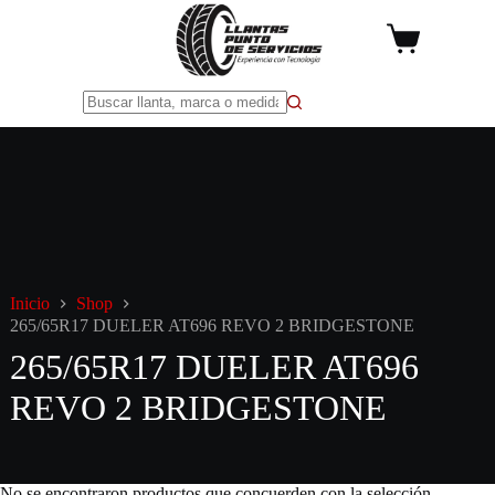
Saltar
al
Carro
contenido
de
compra
Sin
resultados
Inicio
Shop
265/65R17 DUELER AT696 REVO 2 BRIDGESTONE
265/65R17 DUELER AT696
REVO 2 BRIDGESTONE
No se encontraron productos que concuerden con la selección.