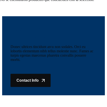
Have Questions?
Feel Free to Contact Us!
Donec ultrices tincidunt arcu non sodales. Orci eu
lobortis elementum nibh tellus molestie nunc. Fames ac
turpis egestas maecenas pharetra convallis posuere
morbi.
Contact Info