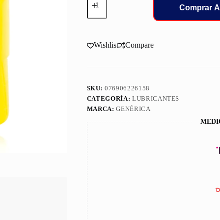
Bardahl
Comprar A
0W30
Sn
100%
Sinteti
Wishlist
Compare
1/4
cantidad
SKU:
076906226158
CATEGORÍA:
LUBRICANTES
MARCA:
GENÉRICA
MEDI