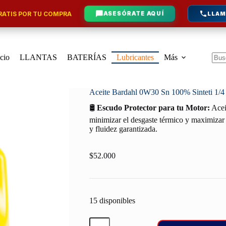
ATIS POR TU COMPRA
ASESÓRATE AQUÍ
LLAM
icio
LLANTAS
BATERÍAS
Lubricantes
Más
Sin
resu
Aceite Bardahl 0W30 Sn 100% Sinteti 1/4
🛢️
Escudo Protector para tu Motor:
Acei
minimizar el desgaste térmico y maximizar 
y fluidez garantizada.
$
52.000
15 disponibles
Aceite