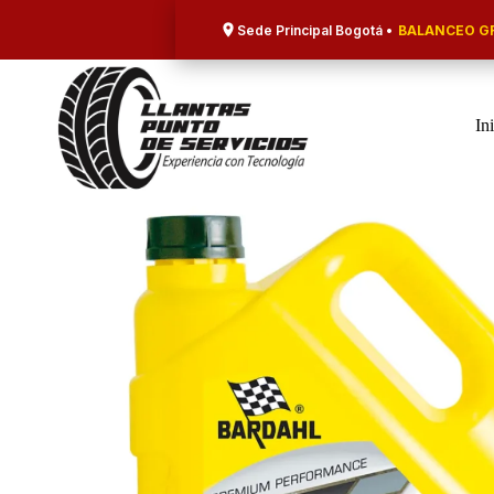
Saltar
al
Sede Principal Bogotá •
BALANCEO GR
contenido
In