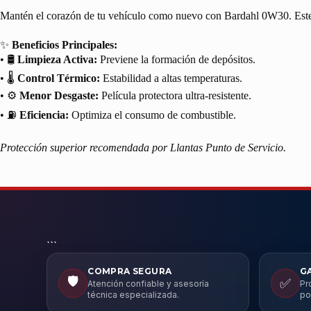
Mantén el corazón de tu vehículo como nuevo con Bardahl 0W30. Este lub
✨
Beneficios Principales:
• 🛢️
Limpieza Activa:
Previene la formación de depósitos.
• 🌡️
Control Térmico:
Estabilidad a altas temperaturas.
• ⚙️
Menor Desgaste:
Película protectora ultra-resistente.
• ⛽
Eficiencia:
Optimiza el consumo de combustible.
Protección superior recomendada por Llantas Punto de Servicio.
```
COMPRA SEGURA
G
🛡️
✅
Atención confiable y asesoría
Pr
técnica especializada.
po