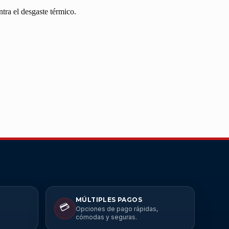
tra el desgaste térmico.
MÚLTIPLES PAGOS
💳
Opciones de pago rápidas,
cómodas y seguras.