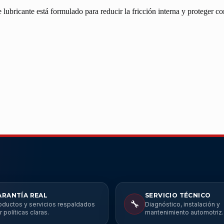
ricante está formulado para reducir la fricción interna y proteger con
ARANTÍA REAL
SERVICIO TÉCNICO
🔧
oductos y servicios respaldados
Diagnóstico, instalación y
r políticas claras.
mantenimiento automotriz.