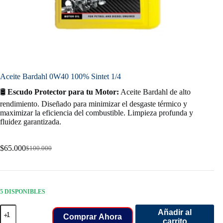
Aceite Bardahl 0W40 100% Sintet 1/4
🛢️
Escudo Protector para tu Motor:
Aceite Bardahl de alto
rendimiento. Diseñado para minimizar el desgaste térmico y
maximizar la eficiencia del combustible. Limpieza profunda y
fluidez garantizada.
$
65.000
$
100.000
Original
Current
price
price
was:
is:
$100.000.
$65.000.
5 DISPONIBLES
Aceite
Añadir al
Bardahl
Comprar Ahora
carrito