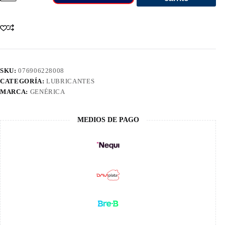
0W40
100%
Sintet
1/4
cantidad
SKU:
076906228008
CATEGORÍA:
LUBRICANTES
MARCA:
GENÉRICA
MEDIOS DE PAGO