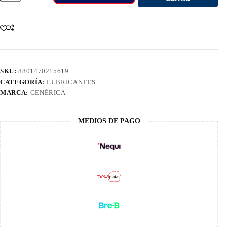
10W30
Kixx
Semi
Synthetic
1/4
L2156Al1E1
cantidad
SKU:
8801470215619
CATEGORÍA:
LUBRICANTES
MARCA:
GENÉRICA
MEDIOS DE PAGO