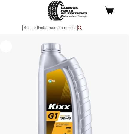
Saltar
al
Carro
contenido
de
compra
Sin
resultados