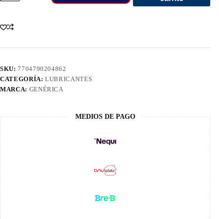
10W30
2000
Semi
Sintetic
1/4
4308506
cantidad
SKU:
7704790204862
CATEGORÍA:
LUBRICANTES
MARCA:
GENÉRICA
MEDIOS DE PAGO