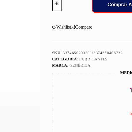
Motul
Comprar A
10W40
4100
Syn-
Nergy
Wishlist
Compare
Galon
4L
112891
cantidad
SKU:
3374650293301/3374650406732
CATEGORÍA:
LUBRICANTES
MARCA:
GENÉRICA
MEDI