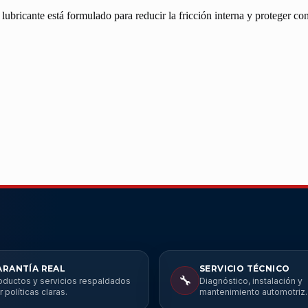
icante está formulado para reducir la fricción interna y proteger cont
ARANTÍA REAL
SERVICIO TÉCNICO
🔧
oductos y servicios respaldados
Diagnóstico, instalación y
r políticas claras.
mantenimiento automotriz.