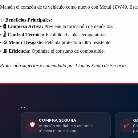
Mantén el corazón de tu vehículo como nuevo con Motul 10W40. Este lubr
✨
Beneficios Principales:
• 🛢️
Limpieza Activa:
Previene la formación de depósitos.
• 🌡️
Control Térmico:
Estabilidad a altas temperaturas.
• ⚙️
Menor Desgaste:
Película protectora ultra-resistente.
• ⛽
Eficiencia:
Optimiza el consumo de combustible.
Protección superior recomendada por Llantas Punto de Servicio.
```
COMPRA SEGURA
G
🛡️
✅
Atención confiable y asesoría
Pr
técnica especializada.
po