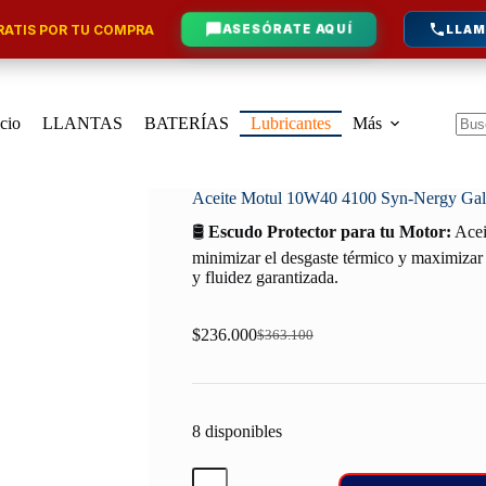
ATIS POR TU COMPRA
ASESÓRATE AQUÍ
LLAM
icio
LLANTAS
BATERÍAS
Lubricantes
Más
Sin
resu
Aceite Motul 10W40 4100 Syn-Nergy Gal
🛢️
Escudo Protector para tu Motor:
Acei
minimizar el desgaste térmico y maximizar 
y fluidez garantizada.
$
236.000
$
363.100
Original
Current
price
price
was:
is:
$363.100.
$236.000.
8 disponibles
Aceite