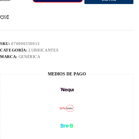
15W40
Hdd
Galon
Diesel
35001
cantidad
SKU:
076906350013
CATEGORÍA:
LUBRICANTES
MARCA:
GENÉRICA
MEDIOS DE PAGO