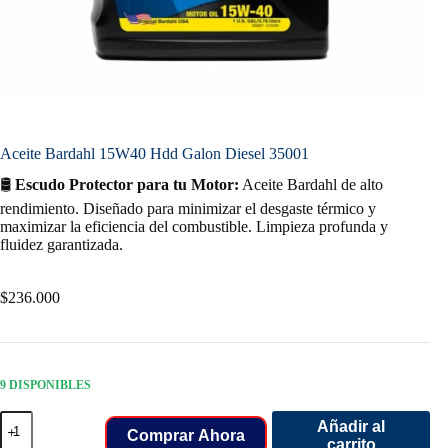
Aceite Bardahl 15W40 Hdd Galon Diesel 35001
🛢️
Escudo Protector para tu Motor:
Aceite Bardahl de alto
rendimiento. Diseñado para minimizar el desgaste térmico y
maximizar la eficiencia del combustible. Limpieza profunda y
fluidez garantizada.
$
236.000
9 DISPONIBLES
Aceite
Añadir al
Bardahl
Comprar Ahora
carrito