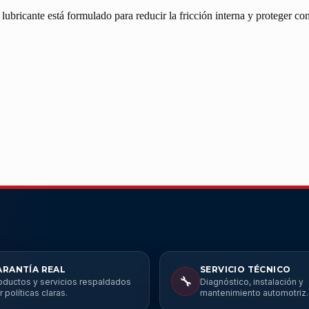
icante está formulado para reducir la fricción interna y proteger cont
ARANTÍA REAL
SERVICIO TÉCNICO
🔧
oductos y servicios respaldados
Diagnóstico, instalación y
r políticas claras.
mantenimiento automotriz.