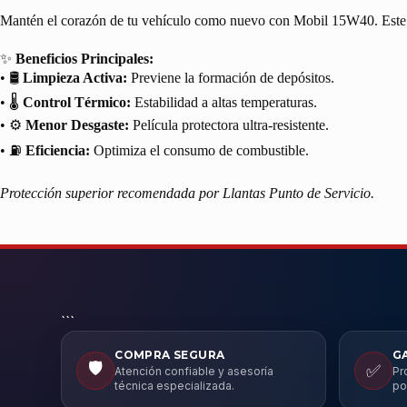
Mantén el corazón de tu vehículo como nuevo con Mobil 15W40. Este lubr
✨
Beneficios Principales:
• 🛢️
Limpieza Activa:
Previene la formación de depósitos.
• 🌡️
Control Térmico:
Estabilidad a altas temperaturas.
• ⚙️
Menor Desgaste:
Película protectora ultra-resistente.
• ⛽
Eficiencia:
Optimiza el consumo de combustible.
Protección superior recomendada por Llantas Punto de Servicio.
```
COMPRA SEGURA
G
🛡️
✅
Atención confiable y asesoría
Pr
técnica especializada.
po