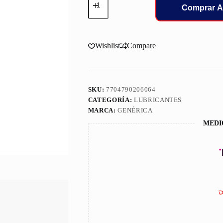
Mobil
Comprar A
15W40
Delvac
Modern
Diesel
Wishlist
Compare
Sintet
1/4
4601563
cantidad
SKU:
7704790206064
CATEGORÍA:
LUBRICANTES
MARCA:
GENÉRICA
MEDI