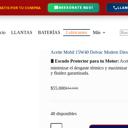
ATIS POR TU COMPRA
ASESÓRATE AQUÍ
LLAM
icio
LLANTAS
BATERÍAS
Lubricantes
Más
Sin
resu
Aceite Mobil 15W40 Delvac Modern Diese
🛢️
Escudo Protector para tu Motor:
Acei
minimizar el desgaste térmico y maximizar 
y fluidez garantizada.
$
55.000
$
84.600
Original
Current
price
price
was:
is:
$84.600.
$55.000.
48 disponibles
Aceite