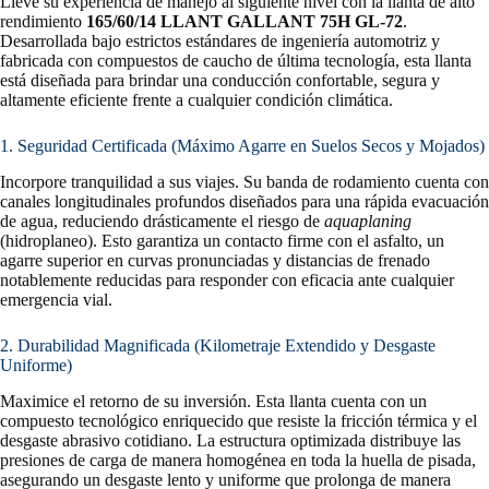
Lleve su experiencia de manejo al siguiente nivel con la llanta de alto
rendimiento
165/60/14 LLANT GALLANT 75H GL-72
.
Desarrollada bajo estrictos estándares de ingeniería automotriz y
fabricada con compuestos de caucho de última tecnología, esta llanta
está diseñada para brindar una conducción confortable, segura y
altamente eficiente frente a cualquier condición climática.
1. Seguridad Certificada (Máximo Agarre en Suelos Secos y Mojados)
Incorpore tranquilidad a sus viajes. Su banda de rodamiento cuenta con
canales longitudinales profundos diseñados para una rápida evacuación
de agua, reduciendo drásticamente el riesgo de
aquaplaning
(hidroplaneo). Esto garantiza un contacto firme con el asfalto, un
agarre superior en curvas pronunciadas y distancias de frenado
notablemente reducidas para responder con eficacia ante cualquier
emergencia vial.
2. Durabilidad Magnificada (Kilometraje Extendido y Desgaste
Uniforme)
Maximice el retorno de su inversión. Esta llanta cuenta con un
compuesto tecnológico enriquecido que resiste la fricción térmica y el
desgaste abrasivo cotidiano. La estructura optimizada distribuye las
presiones de carga de manera homogénea en toda la huella de pisada,
asegurando un desgaste lento y uniforme que prolonga de manera