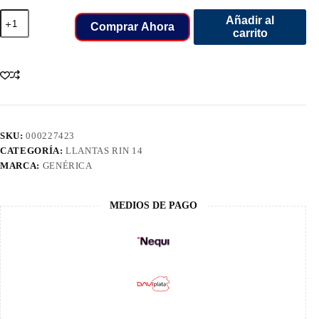
165/60/14
Añadir al
LLANT
Comprar Ahora
carrito
GALLANT
75H
GL-
72
cantidad
SKU:
000227423
CATEGORÍA:
LLANTAS RIN 14
MARCA:
GENÉRICA
MEDIOS DE PAGO