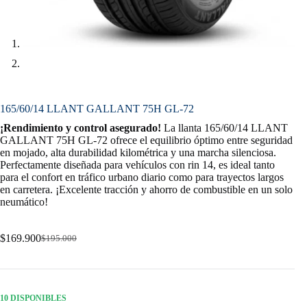
165/60/14 LLANT GALLANT 75H GL-72
¡Rendimiento y control asegurado!
La llanta 165/60/14 LLANT
GALLANT 75H GL-72 ofrece el equilibrio óptimo entre seguridad
en mojado, alta durabilidad kilométrica y una marcha silenciosa.
Perfectamente diseñada para vehículos con rin 14, es ideal tanto
para el confort en tráfico urbano diario como para trayectos largos
en carretera. ¡Excelente tracción y ahorro de combustible en un solo
neumático!
$
169.900
$
195.000
Original
Current
price
price
was:
is:
$195.000.
$169.900.
10 DISPONIBLES