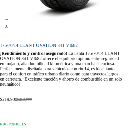
175/70/14 LLANT OVATION 84T VI682
¡Rendimiento y control asegurado!
La llanta 175/70/14 LLANT
OVATION 84T VI682 ofrece el equilibrio óptimo entre seguridad
en mojado, alta durabilidad kilométrica y una marcha silenciosa.
Perfectamente diseñada para vehículos con rin 14, es ideal tanto
para el confort en tráfico urbano diario como para trayectos largos
en carretera. ¡Excelente tracción y ahorro de combustible en un solo
neumático!
$
219.900
$
253.000
Original
Current
price
price
was:
is:
$253.000.
$219.900.
6 DISPONIBLES