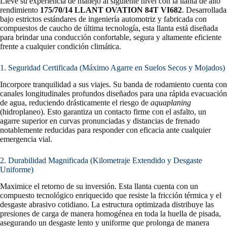
Lleve su experiencia de manejo al siguiente nivel con la llanta de alto
rendimiento
175/70/14 LLANT OVATION 84T VI682
. Desarrollada
bajo estrictos estándares de ingeniería automotriz y fabricada con
compuestos de caucho de última tecnología, esta llanta está diseñada
para brindar una conducción confortable, segura y altamente eficiente
frente a cualquier condición climática.
1. Seguridad Certificada (Máximo Agarre en Suelos Secos y Mojados)
Incorpore tranquilidad a sus viajes. Su banda de rodamiento cuenta con
canales longitudinales profundos diseñados para una rápida evacuación
de agua, reduciendo drásticamente el riesgo de
aquaplaning
(hidroplaneo). Esto garantiza un contacto firme con el asfalto, un
agarre superior en curvas pronunciadas y distancias de frenado
notablemente reducidas para responder con eficacia ante cualquier
emergencia vial.
2. Durabilidad Magnificada (Kilometraje Extendido y Desgaste
Uniforme)
Maximice el retorno de su inversión. Esta llanta cuenta con un
compuesto tecnológico enriquecido que resiste la fricción térmica y el
desgaste abrasivo cotidiano. La estructura optimizada distribuye las
presiones de carga de manera homogénea en toda la huella de pisada,
asegurando un desgaste lento y uniforme que prolonga de manera