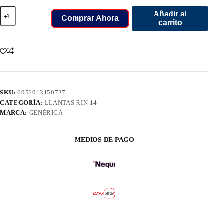
175/70/14
Añadir al
LLANT
Comprar Ahora
carrito
OVATION
84T
VI682
cantidad
SKU:
6953913150727
CATEGORÍA:
LLANTAS RIN 14
MARCA:
GENÉRICA
MEDIOS DE PAGO