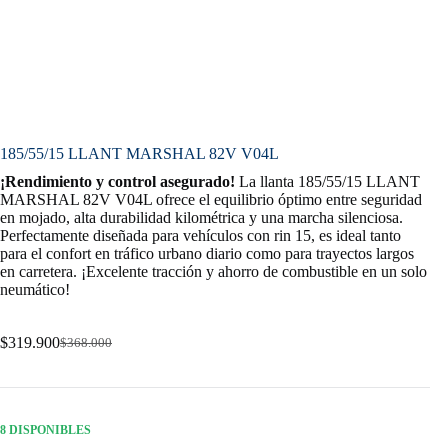
185/55/15 LLANT MARSHAL 82V V04L
¡Rendimiento y control asegurado!
La llanta 185/55/15 LLANT
MARSHAL 82V V04L ofrece el equilibrio óptimo entre seguridad
en mojado, alta durabilidad kilométrica y una marcha silenciosa.
Perfectamente diseñada para vehículos con rin 15, es ideal tanto
para el confort en tráfico urbano diario como para trayectos largos
en carretera. ¡Excelente tracción y ahorro de combustible en un solo
neumático!
$
319.900
$
368.000
Original
Current
price
price
was:
is:
$368.000.
$319.900.
8 DISPONIBLES