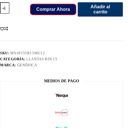
185/55/15
Añadir al
LLANT
Comprar Ahora
carrito
MARSHAL
82V
V04L
cantidad
SKU:
MS18555R15MU12
CATEGORÍA:
LLANTAS RIN 15
MARCA:
GENÉRICA
MEDIOS DE PAGO