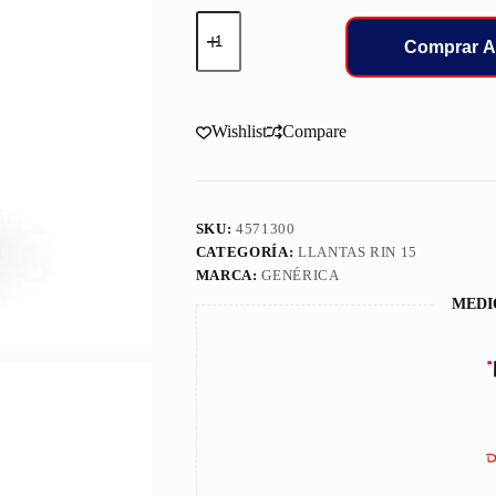
195/55/15
LLANT
Comprar A
PIRELLI
85H
P400EV
cantidad
Wishlist
Compare
SKU:
4571300
CATEGORÍA:
LLANTAS RIN 15
MARCA:
GENÉRICA
MEDI