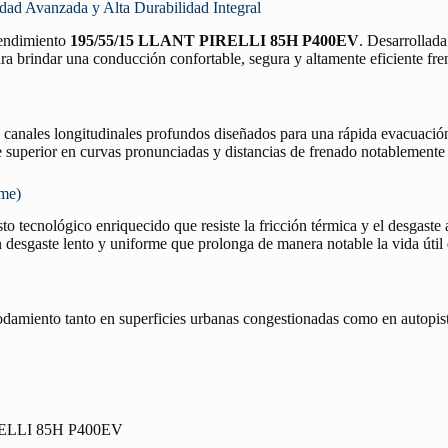
 Avanzada y Alta Durabilidad Integral
 rendimiento
195/55/15 LLANT PIRELLI 85H P400EV
. Desarrollada
ra brindar una conducción confortable, segura y altamente eficiente fren
n canales longitudinales profundos diseñados para una rápida evacuació
re superior en curvas pronunciadas y distancias de frenado notablemente
rme)
o tecnológico enriquecido que resiste la fricción térmica y el desgaste 
desgaste lento y uniforme que prolonga de manera notable la vida útil
rodamiento tanto en superficies urbanas congestionadas como en autopist
ELLI 85H P400EV