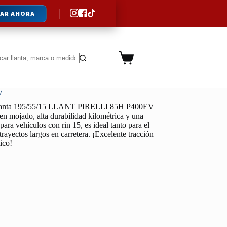
AR AHORA
Carro
de
ltados
compra
V
lanta 195/55/15 LLANT PIRELLI 85H P400EV
 en mojado, alta durabilidad kilométrica y una
ara vehículos con rin 15, es ideal tanto para el
trayectos largos en carretera. ¡Excelente tracción
ico!