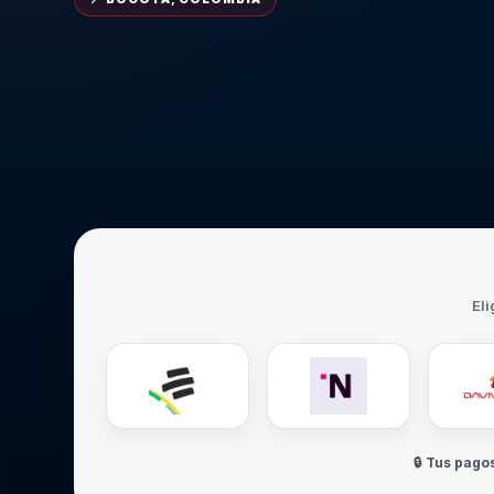
Eli
🔒 Tus pago