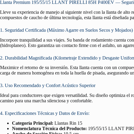
Llanta Premium 195/55/15 LLANT PIRELLI 85H P400EV — Seguridad
Lleve su experiencia de manejo al siguiente nivel con la llanta de alto
compuestos de caucho de última tecnología, esta llanta está diseñada pa
1. Seguridad Certificada (Máximo Agarre en Suelos Secos y Mojados)
Incorpore tranquilidad a sus viajes. Su banda de rodamiento cuenta co
(hidroplaneo). Esto garantiza un contacto firme con el asfalto, un agar
2. Durabilidad Magnificada (Kilometraje Extendido y Desgaste Unifo
Maximice el retorno de su inversión. Esta llanta cuenta con un compuest
carga de manera homogénea en toda la huella de pisada, asegurando un 
3. Uso Recomendado y Confort Acústico Superior
Ideal para conductores que exigen versatilidad. Su diseño optimiza el 
camino para una marcha silenciosa y confortable.
4. Especificaciones Técnicas y Datos de Envío:
Categoría Principal:
Llantas Rin 15
Nomenclatura Técnica del Producto:
195/55/15 LLANT PIR
Ancho de Sección Física:
19.5 cm