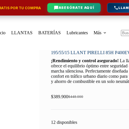
ATIS POR TU COMPRA
ASESÓRATE AQUÍ
LLAM
icio
LLANTAS
BATERÍAS
Lubricantes
Más
Sin
resu
195/55/15 LLANT PIRELLI 85H P400E
¡Rendimiento y control asegurado!
La l
ofrece el equilibrio óptimo entre seguridad
marcha silenciosa. Perfectamente diseñada p
confort en tráfico urbano diario como para 
y ahorro de combustible en un solo neumát
$
389.900
$
448.000
Original
Current
price
price
was:
is:
$448.000.
$389.900.
12 disponibles