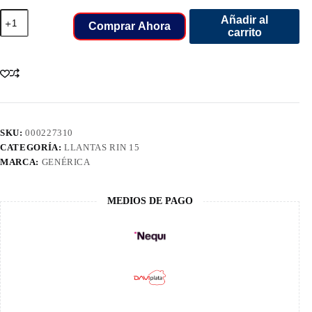
195/60/15
Añadir al
LLANT
Comprar Ahora
carrito
GALLANT
88V
GL-
72
cantidad
SKU:
000227310
CATEGORÍA:
LLANTAS RIN 15
MARCA:
GENÉRICA
MEDIOS DE PAGO