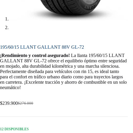
195/60/15 LLANT GALLANT 88V GL-72
¡Rendimiento y control asegurado!
La llanta 195/60/15 LLANT
GALLANT 88V GL-72 ofrece el equilibrio óptimo entre seguridad
en mojado, alta durabilidad kilométrica y una marcha silenciosa.
Perfectamente diseñada para vehículos con rin 15, es ideal tanto
para el confort en tráfico urbano diario como para trayectos largos
en carretera. ¡Excelente tracción y ahorro de combustible en un solo
neumático!
$
239.900
$
276.000
Original
Current
price
price
was:
is:
$276.000.
$239.900.
12 DISPONIBLES