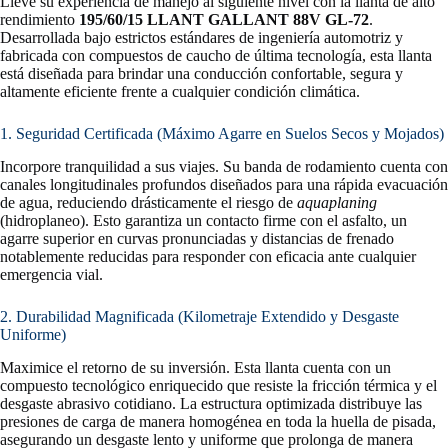
Lleve su experiencia de manejo al siguiente nivel con la llanta de alto
rendimiento
195/60/15 LLANT GALLANT 88V GL-72
.
Desarrollada bajo estrictos estándares de ingeniería automotriz y
fabricada con compuestos de caucho de última tecnología, esta llanta
está diseñada para brindar una conducción confortable, segura y
altamente eficiente frente a cualquier condición climática.
1. Seguridad Certificada (Máximo Agarre en Suelos Secos y Mojados)
Incorpore tranquilidad a sus viajes. Su banda de rodamiento cuenta con
canales longitudinales profundos diseñados para una rápida evacuación
de agua, reduciendo drásticamente el riesgo de
aquaplaning
(hidroplaneo). Esto garantiza un contacto firme con el asfalto, un
agarre superior en curvas pronunciadas y distancias de frenado
notablemente reducidas para responder con eficacia ante cualquier
emergencia vial.
2. Durabilidad Magnificada (Kilometraje Extendido y Desgaste
Uniforme)
Maximice el retorno de su inversión. Esta llanta cuenta con un
compuesto tecnológico enriquecido que resiste la fricción térmica y el
desgaste abrasivo cotidiano. La estructura optimizada distribuye las
presiones de carga de manera homogénea en toda la huella de pisada,
asegurando un desgaste lento y uniforme que prolonga de manera