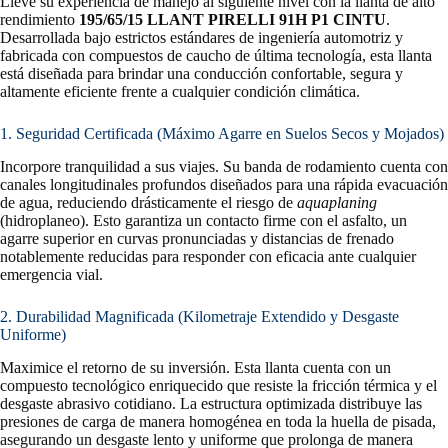
Lleve su experiencia de manejo al siguiente nivel con la llanta de alto
rendimiento
195/65/15 LLANT PIRELLI 91H P1 CINTU
.
Desarrollada bajo estrictos estándares de ingeniería automotriz y
fabricada con compuestos de caucho de última tecnología, esta llanta
está diseñada para brindar una conducción confortable, segura y
altamente eficiente frente a cualquier condición climática.
1. Seguridad Certificada (Máximo Agarre en Suelos Secos y Mojados)
Incorpore tranquilidad a sus viajes. Su banda de rodamiento cuenta con
canales longitudinales profundos diseñados para una rápida evacuación
de agua, reduciendo drásticamente el riesgo de
aquaplaning
(hidroplaneo). Esto garantiza un contacto firme con el asfalto, un
agarre superior en curvas pronunciadas y distancias de frenado
notablemente reducidas para responder con eficacia ante cualquier
emergencia vial.
2. Durabilidad Magnificada (Kilometraje Extendido y Desgaste
Uniforme)
Maximice el retorno de su inversión. Esta llanta cuenta con un
compuesto tecnológico enriquecido que resiste la fricción térmica y el
desgaste abrasivo cotidiano. La estructura optimizada distribuye las
presiones de carga de manera homogénea en toda la huella de pisada,
asegurando un desgaste lento y uniforme que prolonga de manera