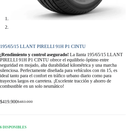
195/65/15 LLANT PIRELLI 91H P1 CINTU
¡Rendimiento y control asegurado!
La llanta 195/65/15 LLANT
PIRELLI 91H P1 CINTU ofrece el equilibrio óptimo entre
seguridad en mojado, alta durabilidad kilométrica y una marcha
silenciosa. Perfectamente diseñada para vehículos con rin 15, es
ideal tanto para el confort en tráfico urbano diario como para
trayectos largos en carretera. ¡Excelente tracción y ahorro de
combustible en un solo neumático!
$
419.900
$
483.000
Original
Current
price
price
was:
is:
$483.000.
$419.900.
6 DISPONIBLES