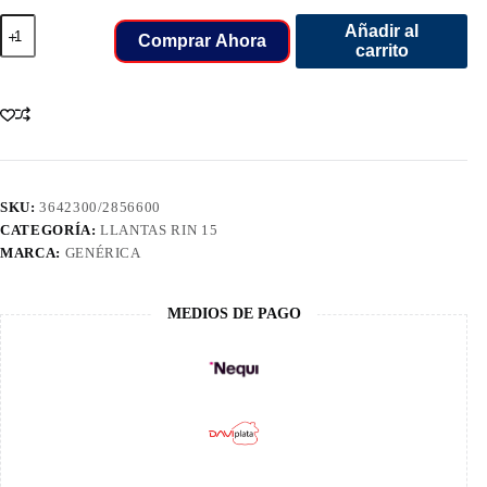
195/65/15
Añadir al
LLANT
Comprar Ahora
carrito
PIRELLI
91H
P1
CINTU
cantidad
SKU:
3642300/2856600
CATEGORÍA:
LLANTAS RIN 15
MARCA:
GENÉRICA
MEDIOS DE PAGO