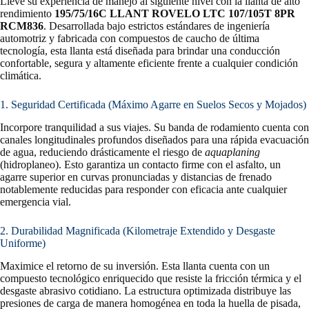
Lleve su experiencia de manejo al siguiente nivel con la llanta de alto
rendimiento
195/75/16C LLANT ROVELO LTC 107/105T 8PR
RCM836
. Desarrollada bajo estrictos estándares de ingeniería
automotriz y fabricada con compuestos de caucho de última
tecnología, esta llanta está diseñada para brindar una conducción
confortable, segura y altamente eficiente frente a cualquier condición
climática.
1. Seguridad Certificada (Máximo Agarre en Suelos Secos y Mojados)
Incorpore tranquilidad a sus viajes. Su banda de rodamiento cuenta con
canales longitudinales profundos diseñados para una rápida evacuación
de agua, reduciendo drásticamente el riesgo de
aquaplaning
(hidroplaneo). Esto garantiza un contacto firme con el asfalto, un
agarre superior en curvas pronunciadas y distancias de frenado
notablemente reducidas para responder con eficacia ante cualquier
emergencia vial.
2. Durabilidad Magnificada (Kilometraje Extendido y Desgaste
Uniforme)
Maximice el retorno de su inversión. Esta llanta cuenta con un
compuesto tecnológico enriquecido que resiste la fricción térmica y el
desgaste abrasivo cotidiano. La estructura optimizada distribuye las
presiones de carga de manera homogénea en toda la huella de pisada,