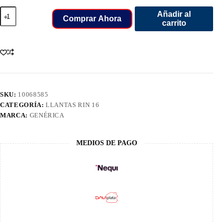
195/75/16C
Añadir al
LLANT
Comprar Ahora
carrito
ROVELO
LTC
107/105T
8PR
RCM836
cantidad
SKU:
10068585
CATEGORÍA:
LLANTAS RIN 16
MARCA:
GENÉRICA
MEDIOS DE PAGO