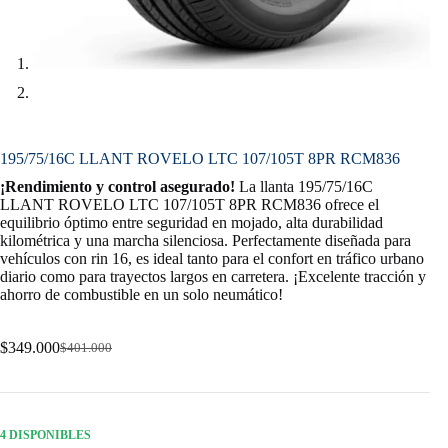
195/75/16C LLANT ROVELO LTC 107/105T 8PR RCM836
¡Rendimiento y control asegurado!
La llanta 195/75/16C
LLANT ROVELO LTC 107/105T 8PR RCM836 ofrece el
equilibrio óptimo entre seguridad en mojado, alta durabilidad
kilométrica y una marcha silenciosa. Perfectamente diseñada para
vehículos con rin 16, es ideal tanto para el confort en tráfico urbano
diario como para trayectos largos en carretera. ¡Excelente tracción y
ahorro de combustible en un solo neumático!
$
349.000
$
401.000
Original
Current
price
price
was:
is:
$401.000.
$349.000.
4 DISPONIBLES