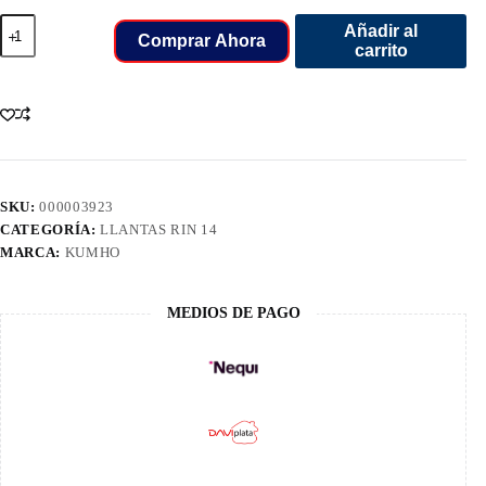
195
Añadir al
R14C
Comprar Ahora
carrito
LLANT
KUMHO
CH
8PR
106/104R
KC53
cantidad
SKU:
000003923
CATEGORÍA:
LLANTAS RIN 14
MARCA:
KUMHO
MEDIOS DE PAGO