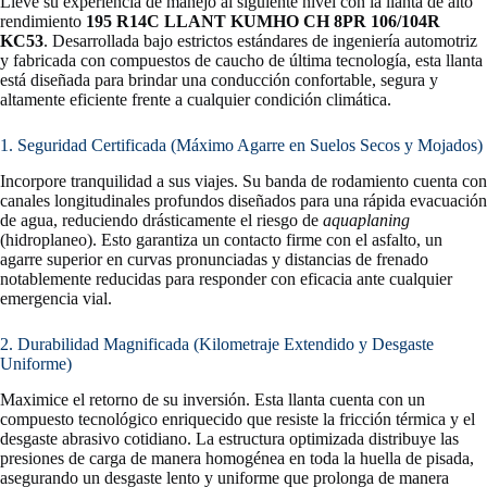
Lleve su experiencia de manejo al siguiente nivel con la llanta de alto
rendimiento
195 R14C LLANT KUMHO CH 8PR 106/104R
KC53
. Desarrollada bajo estrictos estándares de ingeniería automotriz
y fabricada con compuestos de caucho de última tecnología, esta llanta
está diseñada para brindar una conducción confortable, segura y
altamente eficiente frente a cualquier condición climática.
1. Seguridad Certificada (Máximo Agarre en Suelos Secos y Mojados)
Incorpore tranquilidad a sus viajes. Su banda de rodamiento cuenta con
canales longitudinales profundos diseñados para una rápida evacuación
de agua, reduciendo drásticamente el riesgo de
aquaplaning
(hidroplaneo). Esto garantiza un contacto firme con el asfalto, un
agarre superior en curvas pronunciadas y distancias de frenado
notablemente reducidas para responder con eficacia ante cualquier
emergencia vial.
2. Durabilidad Magnificada (Kilometraje Extendido y Desgaste
Uniforme)
Maximice el retorno de su inversión. Esta llanta cuenta con un
compuesto tecnológico enriquecido que resiste la fricción térmica y el
desgaste abrasivo cotidiano. La estructura optimizada distribuye las
presiones de carga de manera homogénea en toda la huella de pisada,
asegurando un desgaste lento y uniforme que prolonga de manera