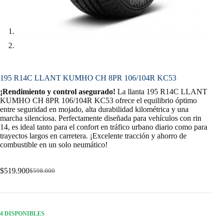
195 R14C LLANT KUMHO CH 8PR 106/104R KC53
¡Rendimiento y control asegurado!
La llanta 195 R14C LLANT
KUMHO CH 8PR 106/104R KC53 ofrece el equilibrio óptimo
entre seguridad en mojado, alta durabilidad kilométrica y una
marcha silenciosa. Perfectamente diseñada para vehículos con rin
14, es ideal tanto para el confort en tráfico urbano diario como para
trayectos largos en carretera. ¡Excelente tracción y ahorro de
combustible en un solo neumático!
$
519.900
$
598.000
Original
Current
price
price
was:
is:
$598.000.
$519.900.
4 DISPONIBLES