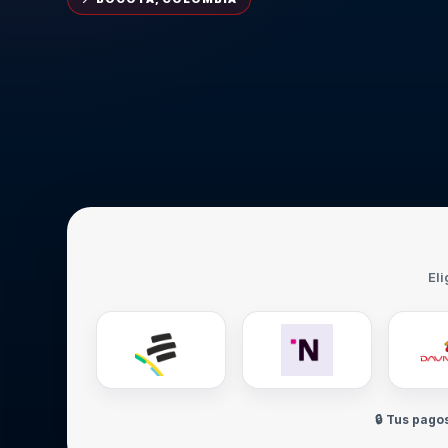
Eli
🔒 Tus pago