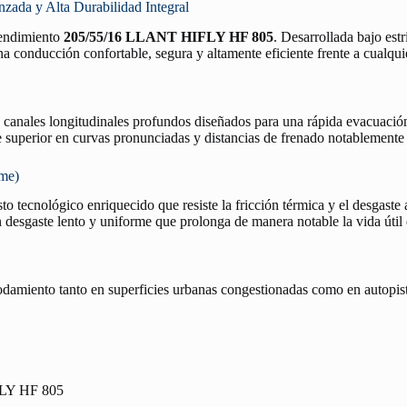
da y Alta Durabilidad Integral
 rendimiento
205/55/16 LLANT HIFLY HF 805
. Desarrollada bajo est
na conducción confortable, segura y altamente eficiente frente a cualqui
n canales longitudinales profundos diseñados para una rápida evacuació
re superior en curvas pronunciadas y distancias de frenado notablemente
rme)
o tecnológico enriquecido que resiste la fricción térmica y el desgaste 
desgaste lento y uniforme que prolonga de manera notable la vida útil
rodamiento tanto en superficies urbanas congestionadas como en autopist
LY HF 805