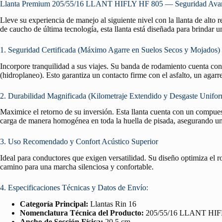
Llanta Premium 205/55/16 LLANT HIFLY HF 805 — Seguridad Avanza
Lleve su experiencia de manejo al siguiente nivel con la llanta de alto
de caucho de última tecnología, esta llanta está diseñada para brindar u
1. Seguridad Certificada (Máximo Agarre en Suelos Secos y Mojados)
Incorpore tranquilidad a sus viajes. Su banda de rodamiento cuenta co
(hidroplaneo). Esto garantiza un contacto firme con el asfalto, un agar
2. Durabilidad Magnificada (Kilometraje Extendido y Desgaste Unifo
Maximice el retorno de su inversión. Esta llanta cuenta con un compuest
carga de manera homogénea en toda la huella de pisada, asegurando un 
3. Uso Recomendado y Confort Acústico Superior
Ideal para conductores que exigen versatilidad. Su diseño optimiza el 
camino para una marcha silenciosa y confortable.
4. Especificaciones Técnicas y Datos de Envío:
Categoría Principal:
Llantas Rin 16
Nomenclatura Técnica del Producto:
205/55/16 LLANT HIF
Ancho de Sección Física:
20.5 cm