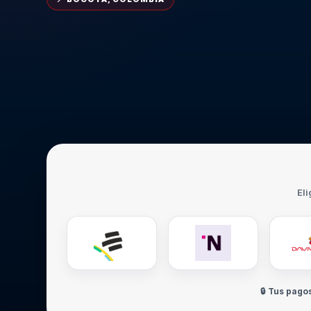
Eli
🔒 Tus pago