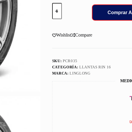
205/55/16
LLANT
Comprar A
LINGLONG
CROSSWIND
4L
cantidad
Wishlist
Compare
SKU:
PCR035
CATEGORÍA:
LLANTAS RIN 16
MARCA:
LINGLONG
MEDI