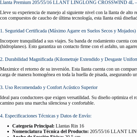
Llanta Premium 205/55/16 LLANT LINGLONG CROSSWIND 4L — Segu
Lleve su experiencia de manejo al siguiente nivel con la llanta de alto
con compuestos de caucho de última tecnología, esta llanta está diseñad
1. Seguridad Certificada (Máximo Agarre en Suelos Secos y Mojados)
Incorpore tranquilidad a sus viajes. Su banda de rodamiento cuenta co
(hidroplaneo). Esto garantiza un contacto firme con el asfalto, un agar
2. Durabilidad Magnificada (Kilometraje Extendido y Desgaste Unifo
Maximice el retorno de su inversión. Esta llanta cuenta con un compuest
carga de manera homogénea en toda la huella de pisada, asegurando un 
3. Uso Recomendado y Confort Acústico Superior
Ideal para conductores que exigen versatilidad. Su diseño optimiza el 
camino para una marcha silenciosa y confortable.
4. Especificaciones Técnicas y Datos de Envío:
Categoría Principal:
Llantas Rin 16
Nomenclatura Técnica del Producto:
205/55/16 LLANT L
Ancho de Sección Física:
20.5 cm