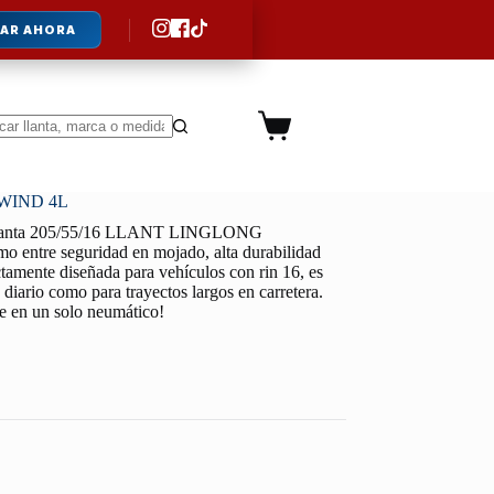
AR AHORA
Carro
de
ltados
compra
WIND 4L
lanta 205/55/16 LLANT LINGLONG
 entre seguridad en mojado, alta durabilidad
ctamente diseñada para vehículos con rin 16, es
o diario como para trayectos largos en carretera.
le en un solo neumático!