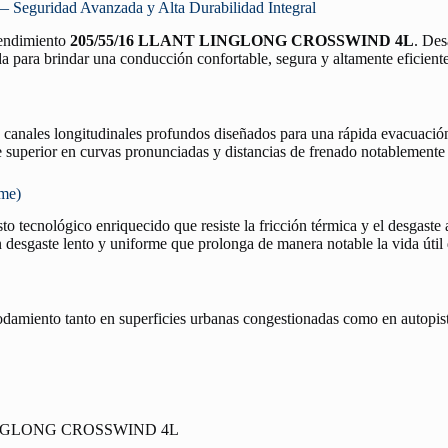
ridad Avanzada y Alta Durabilidad Integral
 rendimiento
205/55/16 LLANT LINGLONG CROSSWIND 4L
. Des
a para brindar una conducción confortable, segura y altamente eficiente
n canales longitudinales profundos diseñados para una rápida evacuació
re superior en curvas pronunciadas y distancias de frenado notablemente
rme)
o tecnológico enriquecido que resiste la fricción térmica y el desgaste 
desgaste lento y uniforme que prolonga de manera notable la vida útil
rodamiento tanto en superficies urbanas congestionadas como en autopist
INGLONG CROSSWIND 4L