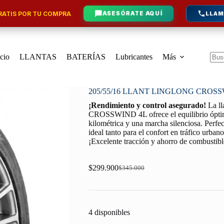
ATIS POR TU COMPRA
ASESÓRATE AQUÍ
LLAM
icio
LLANTAS
BATERÍAS
Lubricantes
Más
Sin
resu
205/55/16 LLANT LINGLONG CROSS
¡Rendimiento y control asegurado!
La l
CROSSWIND 4L ofrece el equilibrio óptimo
kilométrica y una marcha silenciosa. Perfe
ideal tanto para el confort en tráfico urban
¡Excelente tracción y ahorro de combustib
$
299.900
$
345.000
Original
Current
price
price
was:
is:
$345.000.
$299.900.
4 disponibles