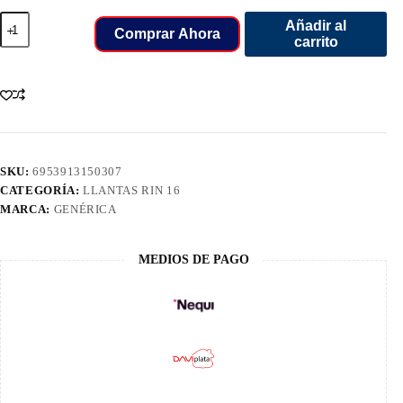
205/55/16
Añadir al
LLANT
Comprar Ahora
carrito
OVATION
91V
VI682
cantidad
SKU:
6953913150307
CATEGORÍA:
LLANTAS RIN 16
MARCA:
GENÉRICA
MEDIOS DE PAGO