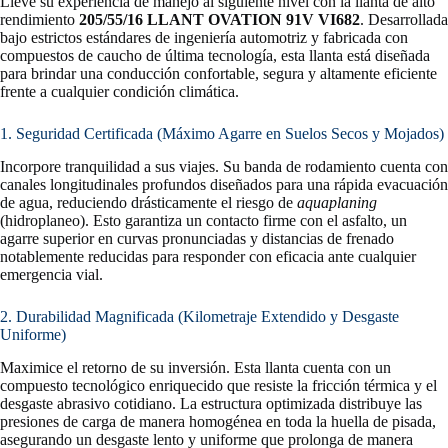
Lleve su experiencia de manejo al siguiente nivel con la llanta de alto
rendimiento
205/55/16 LLANT OVATION 91V VI682
. Desarrollada
bajo estrictos estándares de ingeniería automotriz y fabricada con
compuestos de caucho de última tecnología, esta llanta está diseñada
para brindar una conducción confortable, segura y altamente eficiente
frente a cualquier condición climática.
1. Seguridad Certificada (Máximo Agarre en Suelos Secos y Mojados)
Incorpore tranquilidad a sus viajes. Su banda de rodamiento cuenta con
canales longitudinales profundos diseñados para una rápida evacuación
de agua, reduciendo drásticamente el riesgo de
aquaplaning
(hidroplaneo). Esto garantiza un contacto firme con el asfalto, un
agarre superior en curvas pronunciadas y distancias de frenado
notablemente reducidas para responder con eficacia ante cualquier
emergencia vial.
2. Durabilidad Magnificada (Kilometraje Extendido y Desgaste
Uniforme)
Maximice el retorno de su inversión. Esta llanta cuenta con un
compuesto tecnológico enriquecido que resiste la fricción térmica y el
desgaste abrasivo cotidiano. La estructura optimizada distribuye las
presiones de carga de manera homogénea en toda la huella de pisada,
asegurando un desgaste lento y uniforme que prolonga de manera