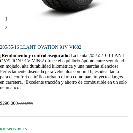
205/55/16 LLANT OVATION 91V VI682
¡Rendimiento y control asegurado!
La llanta 205/55/16 LLANT
OVATION 91V VI682 ofrece el equilibrio óptimo entre seguridad
en mojado, alta durabilidad kilométrica y una marcha silenciosa.
Perfectamente diseñada para vehículos con rin 16, es ideal tanto
para el confort en tráfico urbano diario como para trayectos largos
en carretera. ¡Excelente tracción y ahorro de combustible en un solo
neumático!
$
290.000
$
334.000
Original
Current
price
price
was:
is:
$334.000.
$290.000.
8 DISPONIBLES