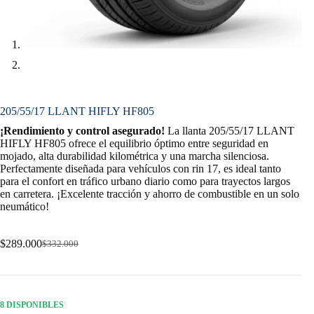
205/55/17 LLANT HIFLY HF805
¡Rendimiento y control asegurado!
La llanta 205/55/17 LLANT
HIFLY HF805 ofrece el equilibrio óptimo entre seguridad en
mojado, alta durabilidad kilométrica y una marcha silenciosa.
Perfectamente diseñada para vehículos con rin 17, es ideal tanto
para el confort en tráfico urbano diario como para trayectos largos
en carretera. ¡Excelente tracción y ahorro de combustible en un solo
neumático!
$
289.000
$
332.000
Original
Current
price
price
was:
is:
$332.000.
$289.000.
8 DISPONIBLES