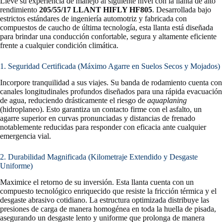
Lleve su experiencia de manejo al siguiente nivel con la llanta de alto
rendimiento
205/55/17 LLANT HIFLY HF805
. Desarrollada bajo
estrictos estándares de ingeniería automotriz y fabricada con
compuestos de caucho de última tecnología, esta llanta está diseñada
para brindar una conducción confortable, segura y altamente eficiente
frente a cualquier condición climática.
1. Seguridad Certificada (Máximo Agarre en Suelos Secos y Mojados)
Incorpore tranquilidad a sus viajes. Su banda de rodamiento cuenta con
canales longitudinales profundos diseñados para una rápida evacuación
de agua, reduciendo drásticamente el riesgo de
aquaplaning
(hidroplaneo). Esto garantiza un contacto firme con el asfalto, un
agarre superior en curvas pronunciadas y distancias de frenado
notablemente reducidas para responder con eficacia ante cualquier
emergencia vial.
2. Durabilidad Magnificada (Kilometraje Extendido y Desgaste
Uniforme)
Maximice el retorno de su inversión. Esta llanta cuenta con un
compuesto tecnológico enriquecido que resiste la fricción térmica y el
desgaste abrasivo cotidiano. La estructura optimizada distribuye las
presiones de carga de manera homogénea en toda la huella de pisada,
asegurando un desgaste lento y uniforme que prolonga de manera