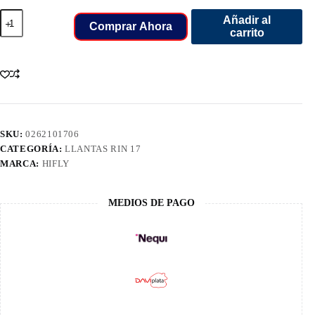
205/55/17
Añadir al
LLANT
Comprar Ahora
carrito
HIFLY
HF805
cantidad
SKU:
0262101706
CATEGORÍA:
LLANTAS RIN 17
MARCA:
HIFLY
MEDIOS DE PAGO