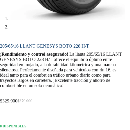
205/65/16 LLANT GENESYS BOTO 228 H/T
¡Rendimiento y control asegurado!
La llanta 205/65/16 LLANT
GENESYS BOTO 228 H/T ofrece el equilibrio óptimo entre
seguridad en mojado, alta durabilidad kilométrica y una marcha
silenciosa. Perfectamente diseñada para vehículos con rin 16, es
ideal tanto para el confort en tráfico urbano diario como para
trayectos largos en carretera. ¡Excelente tracción y ahorro de
combustible en un solo neumático!
$
329.900
$
379.000
Original
Current
price
price
was:
is:
$379.000.
$329.900.
8 DISPONIBLES