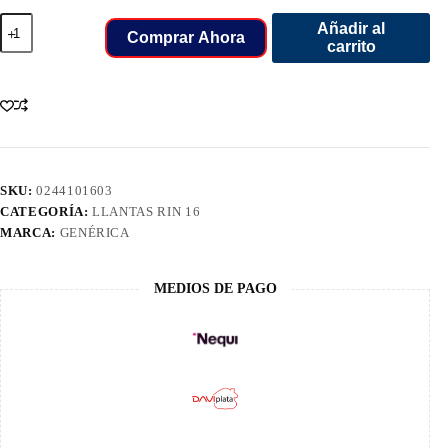
205/65/16
Añadir al
LLANT
Comprar Ahora
carrito
GENESYS
BOTO
228
H/T
cantidad
SKU:
0244101603
CATEGORÍA:
LLANTAS RIN 16
MARCA:
GENÉRICA
MEDIOS DE PAGO