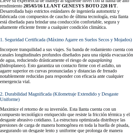
Lleve su experiencia de manejo al siguiente nivel con la llanta de alto
rendimiento
205/65/16 LLANT GENESYS BOTO 228 H/T
.
Desarrollada bajo estrictos estándares de ingeniería automotriz y
fabricada con compuestos de caucho de última tecnología, esta llanta
está diseñada para brindar una conducción confortable, segura y
altamente eficiente frente a cualquier condición climática.
1. Seguridad Certificada (Máximo Agarre en Suelos Secos y Mojados)
Incorpore tranquilidad a sus viajes. Su banda de rodamiento cuenta con
canales longitudinales profundos diseñados para una rápida evacuación
de agua, reduciendo drásticamente el riesgo de
aquaplaning
(hidroplaneo). Esto garantiza un contacto firme con el asfalto, un
agarre superior en curvas pronunciadas y distancias de frenado
notablemente reducidas para responder con eficacia ante cualquier
emergencia vial.
2. Durabilidad Magnificada (Kilometraje Extendido y Desgaste
Uniforme)
Maximice el retorno de su inversión. Esta llanta cuenta con un
compuesto tecnológico enriquecido que resiste la fricción térmica y el
desgaste abrasivo cotidiano. La estructura optimizada distribuye las
presiones de carga de manera homogénea en toda la huella de pisada,
asegurando un desgaste lento y uniforme que prolonga de manera