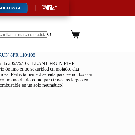
AR AHORA
Carro
de
ltados
compra
UN 8PR 110/108
lanta 205/75/16C LLANT FRUN FIVE
 óptimo entre seguridad en mojado, alta
ciosa. Perfectamente diseñada para vehículos con
áfico urbano diario como para trayectos largos en
 combustible en un solo neumático!