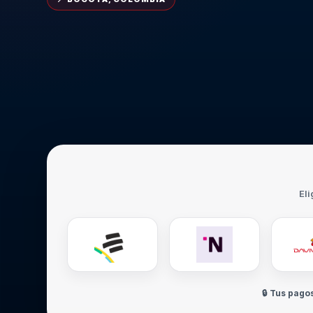
Eli
🔒 Tus pago