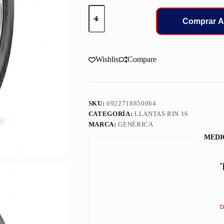
205/75/16C
LLANT
Comprar A
FRUN
FIVE
FULLRUN
8PR
Wishlist
Compare
110/108
cantidad
SKU:
6922718850064
CATEGORÍA:
LLANTAS RIN 16
MARCA:
GENÉRICA
MEDI