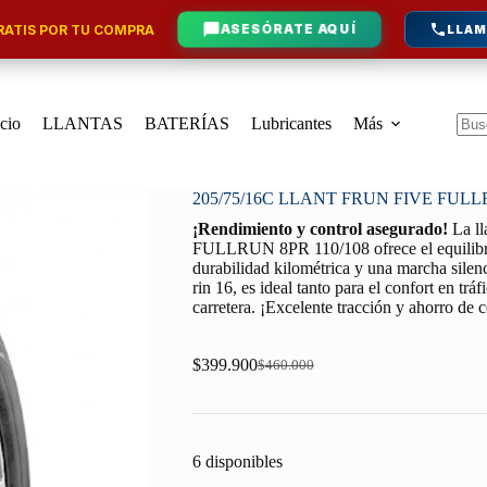
ATIS POR TU COMPRA
ASESÓRATE AQUÍ
LLAM
icio
LLANTAS
BATERÍAS
Lubricantes
Más
Sin
resu
205/75/16C LLANT FRUN FIVE FULLR
¡Rendimiento y control asegurado!
La l
FULLRUN 8PR 110/108 ofrece el equilibrio
durabilidad kilométrica y una marcha silen
rin 16, es ideal tanto para el confort en tr
carretera. ¡Excelente tracción y ahorro de
$
399.900
$
460.000
Original
Current
price
price
was:
is:
$460.000.
$399.900.
6 disponibles