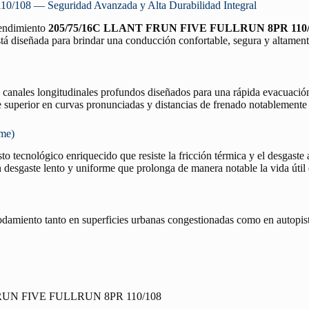
8 — Seguridad Avanzada y Alta Durabilidad Integral
 rendimiento
205/75/16C LLANT FRUN FIVE FULLRUN 8PR 110/
tá diseñada para brindar una conducción confortable, segura y altamente 
n canales longitudinales profundos diseñados para una rápida evacuació
re superior en curvas pronunciadas y distancias de frenado notablemente
rme)
o tecnológico enriquecido que resiste la fricción térmica y el desgaste 
desgaste lento y uniforme que prolonga de manera notable la vida útil
rodamiento tanto en superficies urbanas congestionadas como en autopist
RUN FIVE FULLRUN 8PR 110/108