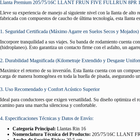
Llanta Premium 205/75/16C LLANT FRUN FIVE FULLRUN 8PR 110/10
Lleve su experiencia de manejo al siguiente nivel con la llanta de alto
fabricada con compuestos de caucho de última tecnología, esta llanta es
1. Seguridad Certificada (Máximo Agarre en Suelos Secos y Mojados)
Incorpore tranquilidad a sus viajes. Su banda de rodamiento cuenta co
(hidroplaneo). Esto garantiza un contacto firme con el asfalto, un agar
2. Durabilidad Magnificada (Kilometraje Extendido y Desgaste Unifo
Maximice el retorno de su inversión. Esta llanta cuenta con un compuest
carga de manera homogénea en toda la huella de pisada, asegurando un 
3. Uso Recomendado y Confort Acústico Superior
Ideal para conductores que exigen versatilidad. Su diseño optimiza el 
camino para una marcha silenciosa y confortable.
4. Especificaciones Técnicas y Datos de Envío:
Categoría Principal:
Llantas Rin 16
Nomenclatura Técnica del Producto:
205/75/16C LLANT F
Ancho de Sección Física:
20.5 cm