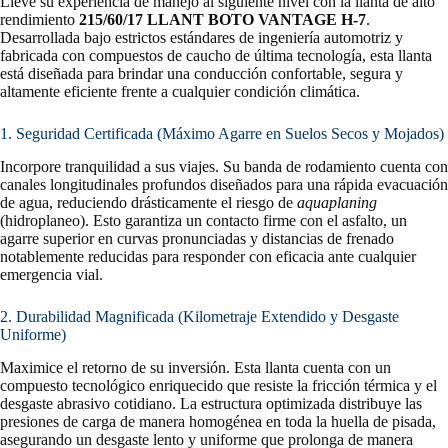
Lleve su experiencia de manejo al siguiente nivel con la llanta de alto
rendimiento
215/60/17 LLANT BOTO VANTAGE H-7
.
Desarrollada bajo estrictos estándares de ingeniería automotriz y
fabricada con compuestos de caucho de última tecnología, esta llanta
está diseñada para brindar una conducción confortable, segura y
altamente eficiente frente a cualquier condición climática.
1. Seguridad Certificada (Máximo Agarre en Suelos Secos y Mojados)
Incorpore tranquilidad a sus viajes. Su banda de rodamiento cuenta con
canales longitudinales profundos diseñados para una rápida evacuación
de agua, reduciendo drásticamente el riesgo de
aquaplaning
(hidroplaneo). Esto garantiza un contacto firme con el asfalto, un
agarre superior en curvas pronunciadas y distancias de frenado
notablemente reducidas para responder con eficacia ante cualquier
emergencia vial.
2. Durabilidad Magnificada (Kilometraje Extendido y Desgaste
Uniforme)
Maximice el retorno de su inversión. Esta llanta cuenta con un
compuesto tecnológico enriquecido que resiste la fricción térmica y el
desgaste abrasivo cotidiano. La estructura optimizada distribuye las
presiones de carga de manera homogénea en toda la huella de pisada,
asegurando un desgaste lento y uniforme que prolonga de manera