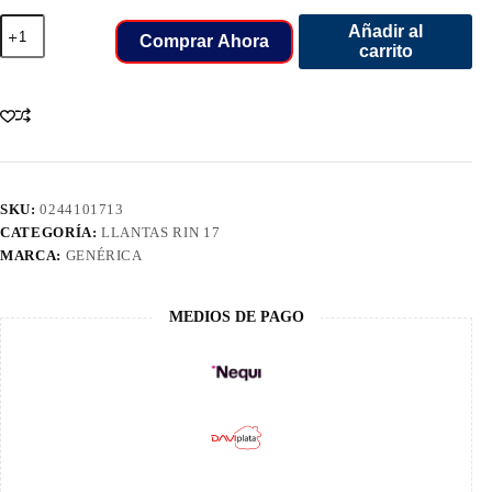
215/60/17
Añadir al
LLANT
Comprar Ahora
carrito
BOTO
VANTAGE
H-
7
cantidad
SKU:
0244101713
CATEGORÍA:
LLANTAS RIN 17
MARCA:
GENÉRICA
MEDIOS DE PAGO