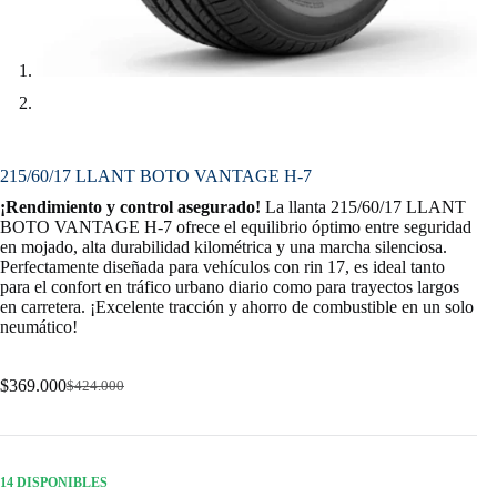
215/60/17 LLANT BOTO VANTAGE H-7
¡Rendimiento y control asegurado!
La llanta 215/60/17 LLANT
BOTO VANTAGE H-7 ofrece el equilibrio óptimo entre seguridad
en mojado, alta durabilidad kilométrica y una marcha silenciosa.
Perfectamente diseñada para vehículos con rin 17, es ideal tanto
para el confort en tráfico urbano diario como para trayectos largos
en carretera. ¡Excelente tracción y ahorro de combustible en un solo
neumático!
$
369.000
$
424.000
Original
Current
price
price
was:
is:
$424.000.
$369.000.
14 DISPONIBLES